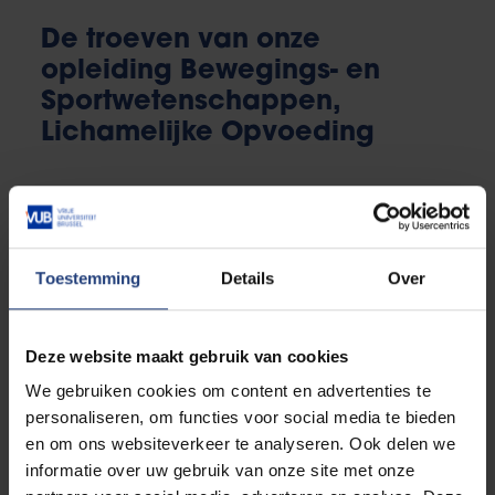
De troeven van onze
opleiding Bewegings- en
Sportwetenschappen,
Lichamelijke Opvoeding
Je ontdekt wat een menselijk lichaam kan
presteren en
hoe je anderen begeleidt
om
op sportniveau het beste uit zichzelf te halen.
Je promoot een
actieve en gezonde
Toestemming
Details
Over
levensstijl
. Een goede zaak voor je omgeving
én de maatschappij.
Je leert sportactiviteiten
organiseren van a
Deze website maakt gebruik van cookies
tot z
.
We gebruiken cookies om content en advertenties te
Je kan deelnemen aan internationale studie- of
personaliseren, om functies voor social media te bieden
stagemobiliteit, kort of lang, binnen of buiten
en om ons websiteverkeer te analyseren. Ook delen we
Europa, individueel, in groep of via projecten.
informatie over uw gebruik van onze site met onze
Check de video van onze mobiliteit naar