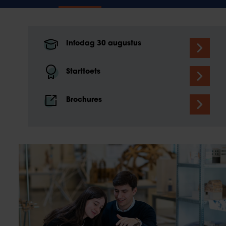
Infodag 30 augustus
Starttoets
Brochures