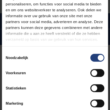
personaliseren, om functies voor social media te bieden
en om ons websiteverkeer te analyseren. Ook delen we
informatie over uw gebruik van onze site met onze
Waarom deze opleiding?
partners voor social media, adverteren en analyse. Deze
partners kunnen deze gegevens combineren met andere
informatie die u aan ze heeft verstrekt of die ze hebben
Waarom deze opleiding?
verzameld op basis van uw gebruik van hun services.
Toestemmingsselectie
Noodzakelijk
Judith Cools | Studente Burgerlijk
Ingenieur-architect
Voorkeuren
“Creativiteit is voor mij belangrijk. Deze passie
verder ontwikkelen in combinatie met
Statistieken
ingenieurswetenschappen sprak me daarom
juist aan in deze opleiding. Ik vind het fijn dat ik
studeren kan afwisselen met ontwerpen.
Marketing
Tijdens onze uitstappen en werfbezoeken zie