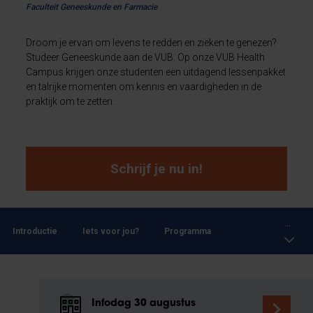
Faculteit Geneeskunde en Farmacie
Droom je ervan om levens te redden en zieken te genezen?
Studeer Geneeskunde aan de VUB. Op onze VUB Health
Campus krijgen onze studenten een uitdagend lessenpakket
en talrijke momenten om kennis en vaardigheden in de
praktijk om te zetten.
Schrijf je nu in!
...
Introductie
Iets voor jou?
Programma
Infodag 30 augustus