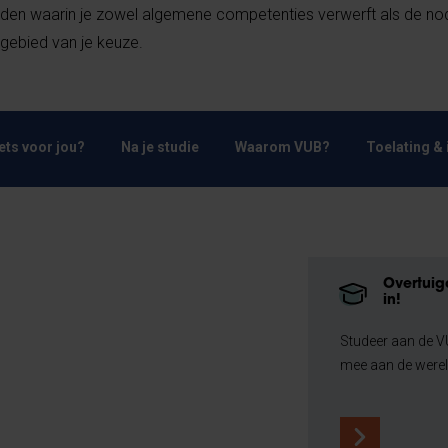
en waarin je zowel algemene competenties verwerft als de no
kgebied van je keuze.
Iets voor jou?
Na je studie
Waarom VUB?
Toelating & 
Overtuigd
in!
Studeer aan de 
mee aan de were