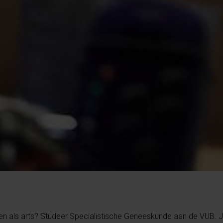
eren als arts? Studeer Specialistische Geneeskunde aan de VUB. Je