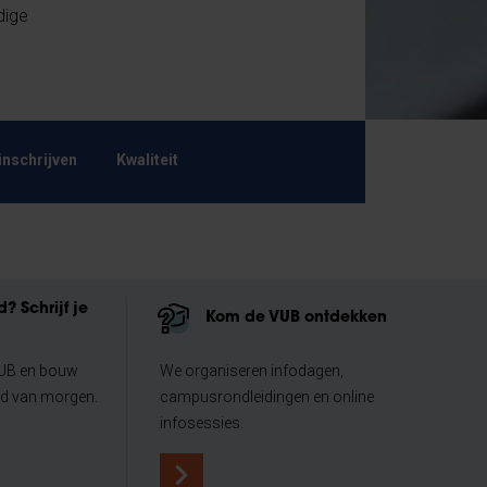
dige
inschrijven
Kwaliteit
? Schrijf je
Kom de VUB ontdekken
VUB en bouw
We organiseren infodagen,
ld van morgen.
campusrondleidingen en online
infosessies.