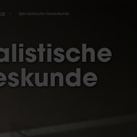
VUB
Specialistische Geneeskunde
listische
eskunde