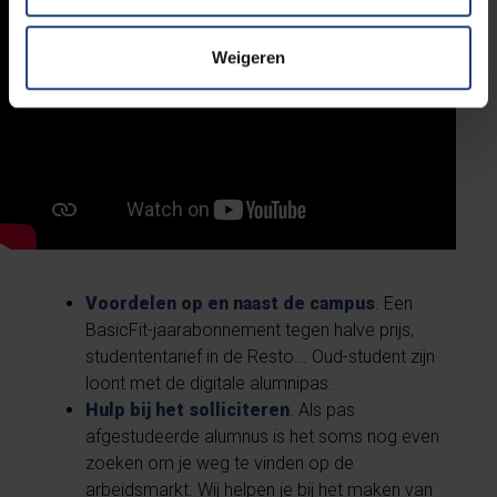
Weigeren
Voordelen op en naast de campus
. Een
BasicFit-jaarabonnement tegen halve prijs,
studententarief in de Resto... Oud-student zijn
loont met de digitale alumnipas.
Hulp bij het solliciteren
. Als pas
afgestudeerde alumnus is het soms nog even
zoeken om je weg te vinden op de
arbeidsmarkt. Wij helpen je bij het maken van