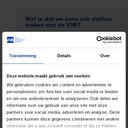
Wist je dat we soms ook dokters
zoeken aan de VUB?
Je leest het goed. Een boeiende en zinvolle
carrière uitbouwen als dokter of specialist: het
kan ook bij jouw alma mater. Wij zijn een grote
organisatie en zoeken daarom naar heel
Toestemming
Details
Over
diverse profielen.
Deze website maakt gebruik van cookies
Ontdek welke vacatures momenteel
We gebruiken cookies om content en advertenties te
openstaan
personaliseren, om functies voor social media te bieden
en om ons websiteverkeer te analyseren. Ook delen we
informatie over uw gebruik van onze site met onze
partners voor social media, adverteren en analyse. Deze
partners kunnen deze gegevens combineren met andere
informatie die u aan ze heeft verstrekt of die ze hebben