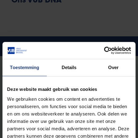
Ons VUB DNA
Vrijheid en kritisch denken
Vrijheid is voor de Vrije Universiteit Brussel
Toestemming
Details
Over
fundamenteel. En dan vooral,
vrijheid van denken:
het recht om als mens en wetenschap alles
kritisch in vraag te stellen
. Zonder vooroordelen of
Deze website maakt gebruik van cookies
vooraf bepaalde insteek.
We gebruiken cookies om content en advertenties te
personaliseren, om functies voor social media te bieden
Als vrije universiteit kennen we geen absolute
en om ons websiteverkeer te analyseren. Ook delen we
waarheden. We bestuderen de steeds veranderende
informatie over uw gebruik van onze site met onze
werkelijkheid volgens de principes van
‘vrij
partners voor social media, adverteren en analyse. Deze
onderzoek’
: vrij van religie, ideologie en
partners kunnen deze gegevens combineren met andere