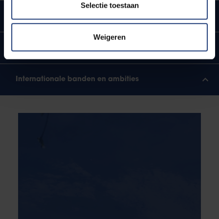
Selectie toestaan
Urban engaged university
Weigeren
Ligging in hartje Brussel
Internationale banden en ambities