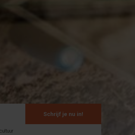
Schrijf je nu in!
ultuur