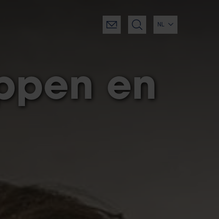
NL
ppen en