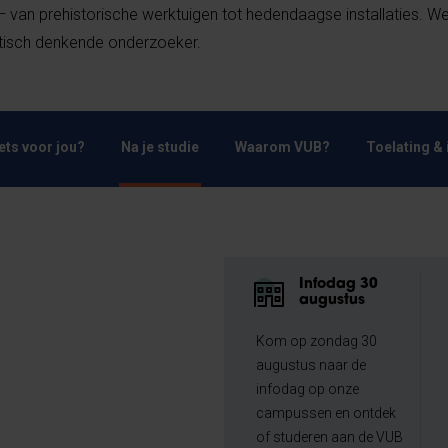
 — van prehistorische werktuigen tot hedendaagse installaties. We
ritisch denkende onderzoeker.
Iets voor jou?
Na je studie
Waarom VUB?
Toelating & 
Infodag 30
augustus
Kom op zondag 30
augustus naar de
infodag op onze
campussen en ontdek
of studeren aan de VUB