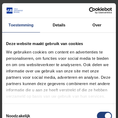
25
Probleemoplossend vermogen in Radiotherapie en
Oncologie, deel *1
10
Vaardigheden in Radiotherapie en Oncologie, deel 1
*
Toestemming
Details
Over
10
Aanvullingen in radiotherapie en oncologie deel 1 *
12
Capita Selecta *
Deze website maakt gebruik van cookies
3
Masterproef Radiotherapie Oncologie deel 1 *
We gebruiken cookies om content en advertenties te
personaliseren, om functies voor social media te bieden
* Inschrijven in specialisatiejaar 2
en om ons websiteverkeer te analyseren. Ook delen we
informatie over uw gebruik van onze site met onze
partners voor social media, adverteren en analyse. Deze
Met de bovenstaande vakken met een * start je
partners kunnen deze gegevens combineren met andere
al in het eerste specialisatiejaar, maar je schrijft
informatie die u aan ze heeft verstrekt of die ze hebben
je er pas in het tweede specialisatiejaar officieel
verzameld op basis van uw gebruik van hun services.
voor in (op het einde van het niveau Expert).
Toestemmingsselectie
Noodzakelijk