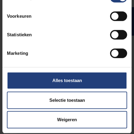
Niveau EXPERT PLUS –
Studiepunten
Voorkeuren
specialisatiejaar 3, 4
en 5
Statistieken
Je volgt deze vakken doorlopend in
Marketing
specialisatiejaar 3, 4 en 5. Je schrijft je pas
officieel in voor deze vakken in specialisatiejaar
5.
Alles toestaan
3
Praktische oefeningen in EBM voor radiotherapie en
oncologie deel 2
Selectie toestaan
3
Communicatie voor radiotherapie en oncologie deel 2
5
Ziekenhuismanagement
Weigeren
25
Probleemoplossend vermogen in Radiotherapie en
Oncologie, deel 2