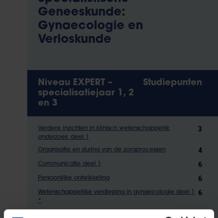
Geneeskunde:
Gynaecologie en
Verloskunde
Niveau EXPERT –
Studiepunten
specialisatiejaar 1, 2
en 3
3
Verdere inzichten in klinisch wetenschappelijk
onderzoek deel 1
4
Organisatie en sturing van de zorgprocessen
6
Communicatie deel 1
6
Persoonlijke ontwikkeling
6
Wetenschappelijke verdieping in gynaecologie deel 1
*
25
Probleemoplossend vermogen in gynaecologie deel