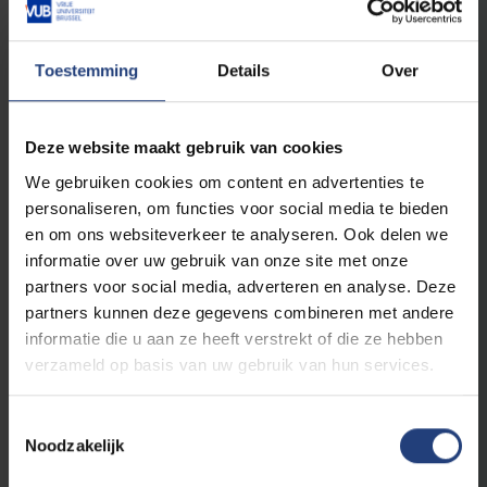
1 *
10
Vaardigheden in gynecologie deel 1 *
Toestemming
Details
Over
10
Aanvullingen in Gynecologie deel 1 *
12
Capita Selecta *
6
Praktische oefeningen in EBM Deel 1 *
Deze website maakt gebruik van cookies
3
Masterproef in gynaecologie deel 1 *
We gebruiken cookies om content en advertenties te
personaliseren, om functies voor social media te bieden
en om ons websiteverkeer te analyseren. Ook delen we
* Inschrijven in specialisatiejaar 3
informatie over uw gebruik van onze site met onze
partners voor social media, adverteren en analyse. Deze
partners kunnen deze gegevens combineren met andere
Met de bovenstaande vakken met een * start je
informatie die u aan ze heeft verstrekt of die ze hebben
al in het eerste specialisatiejaar, maar je schrijft
verzameld op basis van uw gebruik van hun services.
je er pas in het derde specialisatiejaar officieel
voor in (op het einde van het niveau Expert).
Toestemmingsselectie
Noodzakelijk