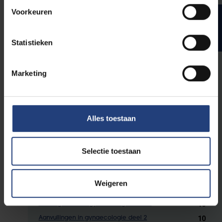
Voorkeuren
Niveau EXPERT PLUS –
Studiepunten
specialisatiejaar 4 en
5
Statistieken
Marketing
Je volgt deze vakken doorlopend in
specialisatiejaar 4 en 5. Je schrijft je pas
officieel in voor deze vakken in specialisatiejaar
5.
Alles toestaan
5
Ziekenhuismanagement
Selectie toestaan
3
Praktische oefeningen EBM Gynecologie deel 2
3
Communicatie in gynaecologie deel 2
Weigeren
25
Probleemoplossend vermogen in gynecologie deel 2
10
Vaardigheden in gynaecologie deel 2
10
Aanvullingen in gynaecologie deel 2