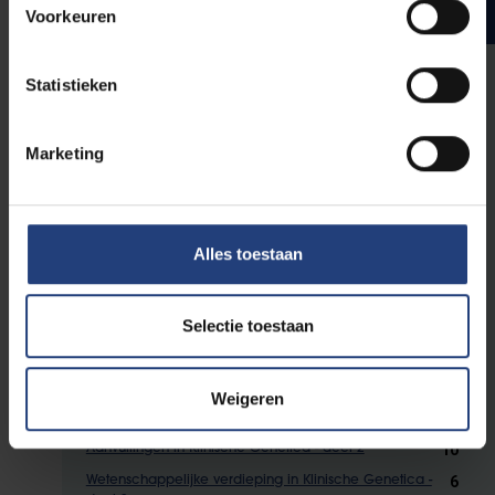
5 en 6
Voorkeuren
Statistieken
Je volgt deze vakken doorlopend in
specialisatiejaar 3, 4, 5 en 6. Je schrijft je pas
Marketing
officieel in voor deze vakken in specialisatiejaar
6.
Alles toestaan
3
Praktische oefeningen EBM voor Klinische Genetica -
deel 2
3
Communicatie in Klinische Genetica - deel 2
Selectie toestaan
5
Ziekenhuismanagement
25
Probleemoplossend vermogen in Klinische Genetica -
deel 2
Weigeren
10
Vaardigheden in Klinische Genetica - deel 2
10
Aanvullingen in Klinische Genetica - deel 2
6
Wetenschappelijke verdieping in Klinische Genetica -