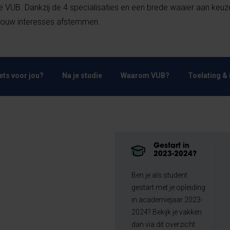
UB. Dankzij de 4 specialisaties en een brede waaier aan keu
 jouw interesses afstemmen.
Iets voor jou?
Na je studie
Waarom VUB?
Toelating & 
Gestart in
2023-2024?
Ben je als student
gestart met je opleiding
in academiejaar 2023-
2024? Bekijk je vakken
dan via dit overzicht