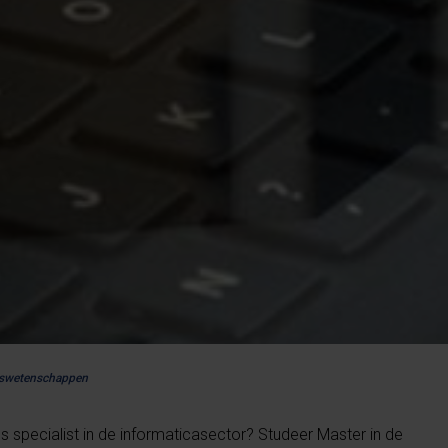
urswetenschappen
s specialist in de informaticasector? Studeer Master in de