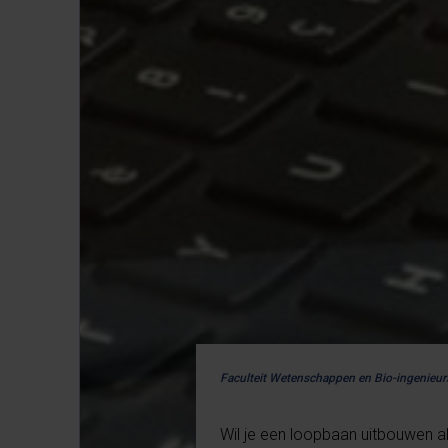
Faculteit Wetenschappen en Bio-ingenie
Wil je een loopbaan uitbouwen al