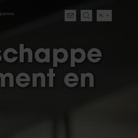
ogramma
NL
schappe
ment en