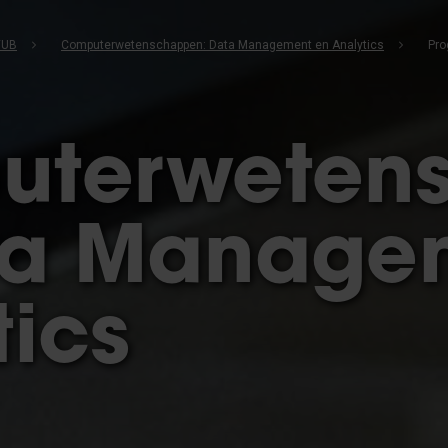
VUB
Computerwetenschappen: Data Management en Analytics
Pr
uterweten
ta Manage
tics