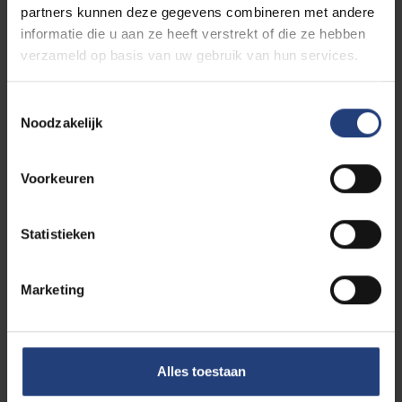
partners kunnen deze gegevens combineren met andere
informatie die u aan ze heeft verstrekt of die ze hebben
verzameld op basis van uw gebruik van hun services.
Meer over onze werking voor oud-
Toestemmingsselectie
studenten
Noodzakelijk
Voorkeuren
Sluit je aan bij onze
Statistieken
community van alumni
Marketing
Een VUB-diploma
levert je niet alleen een sterk
visitekaartje op de arbeidsmarkt op, maar ook een
netwerk waar je op kan bouwen om je eigen
professionele ambities waar te maken en het verschil
Alles toestaan
te maken in de wereld. Meer redenen nodig? We