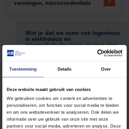
vormingen, microcredentials
Wist je dat we soms ook ingenieurs
in elektronica en
informatietechnologie zoeken aan
de VUB?
Je leest het goed. Een boeiende en zinvolle
carrière uitbouwen als ingenieur in elektronica
Toestemming
Details
Over
en informatietechnologie: het kan ook bij jouw
alma mater. Wij zijn een grote organisatie en
zoeken daarom naar heel diverse profielen.
Deze website maakt gebruik van cookies
We gebruiken cookies om content en advertenties te
personaliseren, om functies voor social media te bieden
Ontdek welke vacatures momenteel
en om ons websiteverkeer te analyseren. Ook delen we
openstaan
informatie over uw gebruik van onze site met onze
partners voor social media, adverteren en analyse. Deze