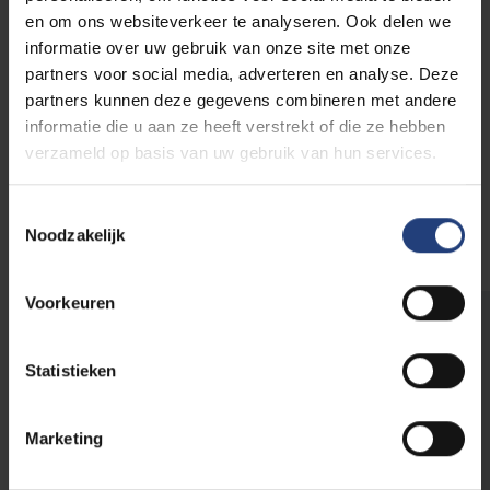
belangrijk. Niet alleen online, ook in het écht. Onze
en om ons websiteverkeer te analyseren. Ook delen we
proffen zijn topwetenschappers met een
informatie over uw gebruik van onze site met onze
internationaal netwerk. Toch staat hun deur altijd
partners voor social media, adverteren en analyse. Deze
open. Verbinding tussen docenten, studenten en
partners kunnen deze gegevens combineren met andere
materie blijft voor de VUB dus cruciaal.
informatie die u aan ze heeft verstrekt of die ze hebben
verzameld op basis van uw gebruik van hun services.
Lees meer over ons onderwijs
Toestemmingsselectie
Noodzakelijk
Voorkeuren
Begeleide zelfstandigheid in je
studies
Statistieken
Op de universiteit geniet je
veel vrijheid
en
doe je
veel zelfstandig
. Je zoekt je weg en
Marketing
organiseert je eigen leven en studies. Dat
gebeurt al eens met vallen en opstaan. Wie dat