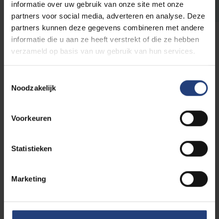
informatie over uw gebruik van onze site met onze
partners voor social media, adverteren en analyse. Deze
partners kunnen deze gegevens combineren met andere
informatie die u aan ze heeft verstrekt of die ze hebben
verzameld op basis van uw gebruik van hun services.
Praktische info voor je
inschrijving
Toestemmingsselectie
Noodzakelijk
Welke documenten heb je
Voorkeuren
nodig?
Statistieken
Deadlines
Marketing
Studiegeld en financiële