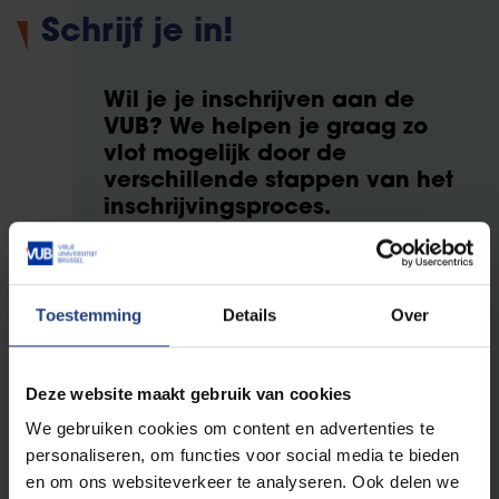
Schrijf je in!
Wil je je inschrijven aan de
VUB?
We helpen je graag zo
vlot mogelijk door de
verschillende stappen van het
inschrijvingsproces.
Start je inschrijving
Toestemming
Details
Over
Vragen over de
Deze website maakt gebruik van cookies
inschrijvingsprocedure?
Ontdek handige tips, een stap-voor-stap
We gebruiken cookies om content en advertenties te
gids om je in te schrijven en vind een
personaliseren, om functies voor social media te bieden
antwoord op de meestgestelde vragen.
en om ons websiteverkeer te analyseren. Ook delen we