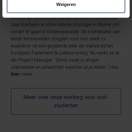
inspireert
Weigeren
Mentor & Professional Margarita Niavi (39) koos na
haar Bachelor in Informatietechnologie in Athene om
verder te gaan in Onderwijskunde. De combinatie van
beide kennisvelden zorgden voor een uniek cv
waardoor ze een gegeerde plek als trainee bij het
Europees Parlement te pakken kreeg. Nu werkt ze er
als Project Manager. ‘
Soms moet je dingen
uitproberen en afwachten waartoe ze je leiden
.’ Lees
hier
meer.
Meer over onze werking voor oud-
studenten