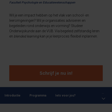
Faculteit Psychologie en Educatiewetenschappen
Wil je een impact hebben op het vlak van school- en
leeromgevingen? Wil je organisaties adviseren en
begeleiden rond onderwijs en vorming? Studeer
Onderwijskunde aan de VUB. Via begeleid zelfstandig leren
en
blended learning
kan je je leerproces flexibel inplannen.
Schrijf je nu in!
...
Introductie
Programma
Iets voor jou?