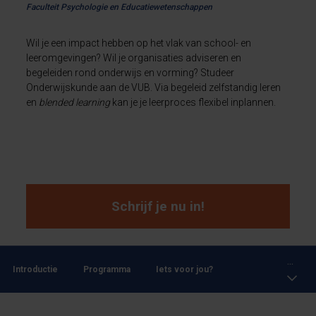
Faculteit Psychologie en Educatiewetenschappen
Wil je een impact hebben op het vlak van school- en
leeromgevingen? Wil je organisaties adviseren en
begeleiden rond onderwijs en vorming? Studeer
Onderwijskunde aan de VUB. Via begeleid zelfstandig leren
en
blended learning
kan je je leerproces flexibel inplannen.
Schrijf je nu in!
...
Introductie
Programma
Iets voor jou?