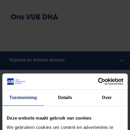
Ons VUB DNA
Vrijheid en kritisch denken
Vrijheid is voor de Vrije Universiteit Brussel
fundamenteel. En dan vooral,
vrijheid van denken:
het recht om als mens en wetenschap alles
Toestemming
Details
Over
kritisch in vraag te stellen
. Zonder vooroordelen of
vooraf bepaalde insteek.
Deze website maakt gebruik van cookies
Als vrije universiteit kennen we geen absolute
We gebruiken cookies om content en advertenties te