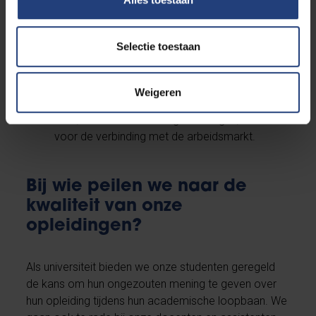
kansengroepen met zeer diverse
achtergronden. De open minded mentaliteit is
voor de studenten voelbaar doorheen de hele
Selectie toestaan
opleiding.
Brusselse inbedding en internationale
oriëntatie
: De aanwezigheid in het hart van
Weigeren
Europa brengt heel wat voordelen met zich
mee, voor excursies en gastcolleges, alsook
voor de verbinding met de arbeidsmarkt.
Bij wie peilen we naar de
kwaliteit van onze
opleidingen?
Als universiteit bieden we onze studenten geregeld
de kans om hun ongezouten mening te geven over
hun opleiding tijdens hun academische loopbaan. We