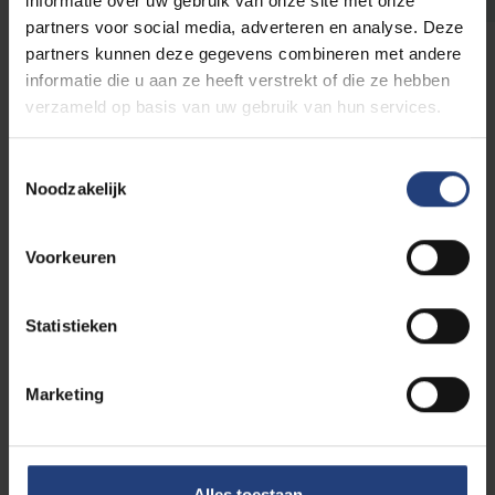
informatie over uw gebruik van onze site met onze
partners voor social media, adverteren en analyse. Deze
partners kunnen deze gegevens combineren met andere
informatie die u aan ze heeft verstrekt of die ze hebben
verzameld op basis van uw gebruik van hun services.
Onze troeven
Toestemmingsselectie
Divers, toegankelijk en gemotiveerd
Noodzakelijk
onderwijsteam
: De studenten waarderen de
aanspreekbaarheid en luisterbereidheid van de
docenten en assistenten.
Voorkeuren
Inzet op praktijk
: De opleiding hecht veel
belang aan het voorbereiden van de studenten
Statistieken
op het functioneren op de werkvloer.
Relatieve kleinschaligheid
: Terwijl de
opleiding groeit, bestaan heel wat
Marketing
opleidingsonderdelen nog uit kleine groepen.
Openheid voor diversiteit
: De opleiding richt
zich specifiek op het empoweren van
Alles toestaan