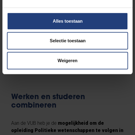
vooroordelen naar de wereld te kijken. Je scherpt je
kritische denkvermogen aan en leert je mening te
uiten. En je engageert je om, naast je studies, deel te
Alles toestaan
nemen aan zinvolle maatschappelijke projecten die
van de wereld een betere plek maken.
Kortom, aan
de VUB geef je vorm aan je identiteit.
Aan wie je
Selectie toestaan
vandaag bent en morgen wil zijn.
Weigeren
Ontdek de troeven van onze universiteit
Werken en studeren
combineren
Aan de VUB heb je de
mogelijkheid om de
opleiding Politieke wetenschappen te volgen in