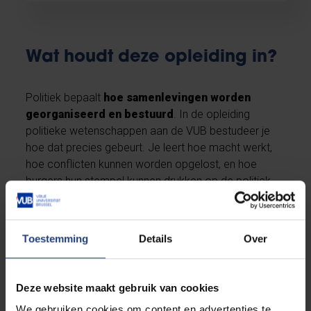
Wat houdt deze opleiding in?
Politiek bepaalt
hoe samenlevingen worden
georganiseerd en bestuurd
. In de opleiding
politieke wetenschappen aan de VUB bestudeer je
hoe dat precies gebeurt. Je leert hoe macht werkt,
hoe conflicten kunnen worden opgelost, en hoe
burgers hun stempel kunnen drukken op de politiek.
Je krijgt
inzicht in economie
,
recht
,
sociologie
en
ethiek
zodat je de grote uitdagingen van de
moderne samenleving kan doorgronden. Als politiek
Toestemming
Details
Over
wetenschapper van de VUB ben je
klaar om plaats
te nemen in de cockpit van de democratie
.
Deze website maakt gebruik van cookies
We gebruiken cookies om content en advertenties te