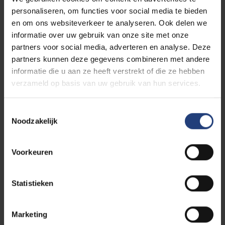
Ontdek het studieprogramma
personaliseren, om functies voor social media te bieden
en om ons websiteverkeer te analyseren. Ook delen we
informatie over uw gebruik van onze site met onze
Dit is wat studenten vinden van de opleiding:
partners voor social media, adverteren en analyse. Deze
partners kunnen deze gegevens combineren met andere
Mathis Saeys |
Student
informatie die u aan ze heeft verstrekt of die ze hebben
verzameld op basis van uw gebruik van hun services.
"Je gaat op zoek naar de oplossingen voor de
grote maatschappelijke problemen van
Toestemmingsselectie
morgen."
Noodzakelijk
Voorkeuren
Waarom studeren aan de
VUB?
Statistieken
Studeren aan de VUB levert je
meer
op
dan alleen
Marketing
een diploma
. Je leert met een open blik en vrij van