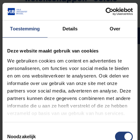
bachelor
Toestemming
Details
Over
Bachelorjaar 1
Studiepunten
Deze website maakt gebruik van cookies
We gebruiken cookies om content en advertenties te
Verplichte opleidingsonderdelen
personaliseren, om functies voor social media te bieden
en om ons websiteverkeer te analyseren. Ook delen we
6
De grote stromingen uit de wijsbegeerte
informatie over uw gebruik van onze site met onze
6
Werkcollege sociologie en wetenschapsmethodologie
partners voor social media, adverteren en analyse. Deze
(Langlopend onderzoek I)
partners kunnen deze gegevens combineren met andere
6
Inleiding onderzoeksmethoden voor mens- en
informatie die u aan ze heeft verstrekt of die ze hebben
maatschappijwetenschappen
verzameld op basis van uw gebruik van hun services.
6
Politicologie: algemene inleiding
6
Sociologie I
Toestemmingsselectie
6
Statistiek I voor de sociale wetenschappen
Noodzakelijk