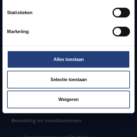
Lesroosters
Statistieken
Bereikbaarheid
Onderzoeksgroepen
Campusfaciliteiten
Marketing
Info voor
Alles toestaan
Pers
Studenten
Personeel
Selectie toestaan
PhD-studenten
Leerkrachten en secundaire scholen
Werkstudenten
Weigeren
Internationale studenten
Bewaking en noodnummers