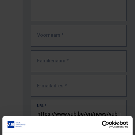
Voornaam
*
Familienaam
*
E-mailadres
*
URL
*
De volledige URL van de pagina waar je de fout zag.
Bv. https://www.vub.be/nl/studeren-aan-de-vub/alle-