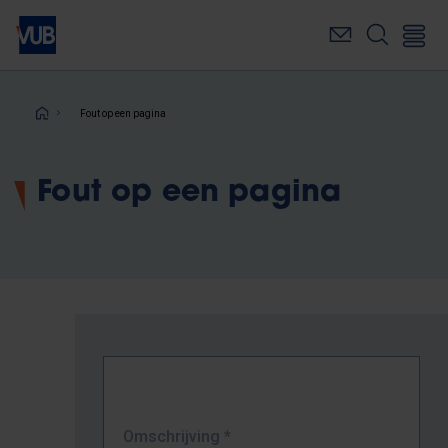
Overslaan
en
naar
de
inhoud
Kruimelpad
Fout op een pagina
gaan
Fout op een pagina
Omschrijving
*