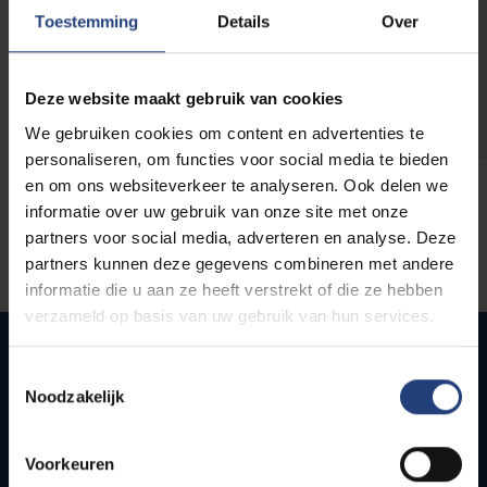
opleidingen
Toestemming
Details
Over
Deze website maakt gebruik van cookies
We gebruiken cookies om content en advertenties te
personaliseren, om functies voor social media te bieden
en om ons websiteverkeer te analyseren. Ook delen we
informatie over uw gebruik van onze site met onze
partners voor social media, adverteren en analyse. Deze
partners kunnen deze gegevens combineren met andere
informatie die u aan ze heeft verstrekt of die ze hebben
verzameld op basis van uw gebruik van hun services.
Toestemmingsselectie
Noodzakelijk
Snel naar
Webmail
Voorkeuren
Jobs