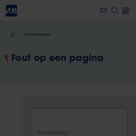
Overslaan
en
naar
de
inhoud
Kruimelpad
Fout op een pagina
gaan
Fout op een pagina
Omschrijving
*