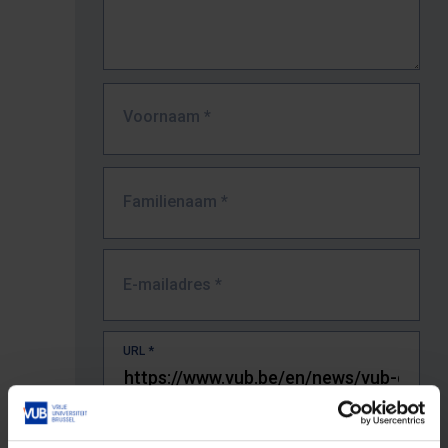
Voornaam
*
Familienaam
*
E-mailadres
*
URL
*
De volledige URL van de pagina waar je de fout zag.
Bv. https://www.vub.be/nl/studeren-aan-de-vub/alle-