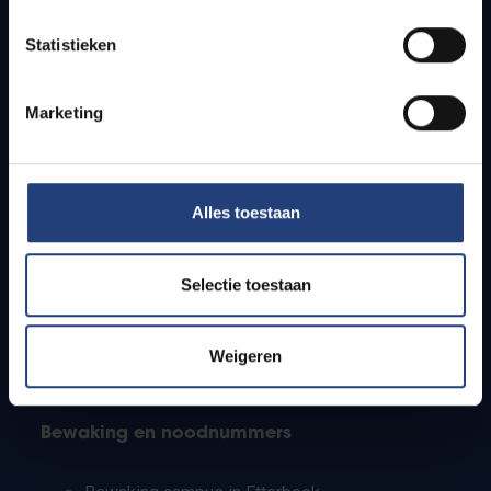
Lesroosters
Statistieken
Bereikbaarheid
Onderzoeksgroepen
Campusfaciliteiten
Marketing
Info voor
Alles toestaan
Pers
Studenten
Personeel
Selectie toestaan
PhD-studenten
Leerkrachten en secundaire scholen
Werkstudenten
Weigeren
Internationale studenten
Bewaking en noodnummers