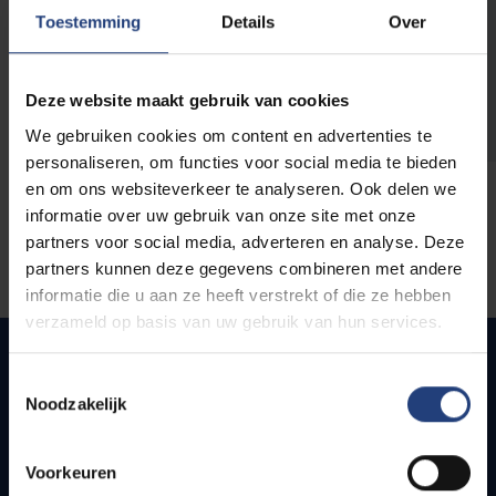
opleidingen
Toestemming
Details
Over
Deze website maakt gebruik van cookies
We gebruiken cookies om content en advertenties te
personaliseren, om functies voor social media te bieden
en om ons websiteverkeer te analyseren. Ook delen we
informatie over uw gebruik van onze site met onze
partners voor social media, adverteren en analyse. Deze
partners kunnen deze gegevens combineren met andere
informatie die u aan ze heeft verstrekt of die ze hebben
verzameld op basis van uw gebruik van hun services.
Toestemmingsselectie
Noodzakelijk
Snel naar
Webmail
Voorkeuren
Jobs