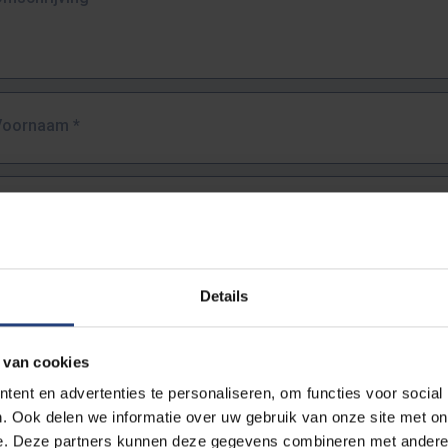
Voornaam
*
Familienaam
*
E-mailadres
*
Details
URL
*
 van cookies
ent en advertenties te personaliseren, om functies voor social
. Ook delen we informatie over uw gebruik van onze site met on
lledige URL van de pagina waar je de fout zag.
e. Deze partners kunnen deze gegevens combineren met andere i
ttps://www.vub.be/nl/studeren-aan-de-vub/alle-opleidingen