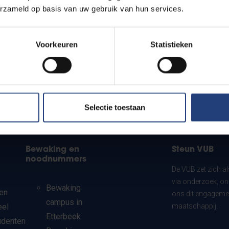
erzameld op basis van uw gebruik van hun services.
Voorkeuren
Statistieken
Selectie toestaan
Bewaking en
Steun VUB
noodnummers
De VUB zet zich a
via onderzoek, on
Bewaking
en
ons dit engagemen
campus in
eel
maatschappij.
Etterbeek
udenten