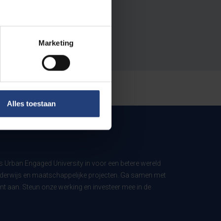
Marketing
Alles toestaan
ls Urban Engaged University in voor een betere wereld
derwijs en maatschappelijke projecten. Ga samen met
t aan. Steun onze werking en investeer mee in de