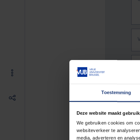
Toestemming
Deze website maakt gebruik
We gebruiken cookies om cont
websiteverkeer te analyseren
De vo
media, adverteren en analys
Bv. h