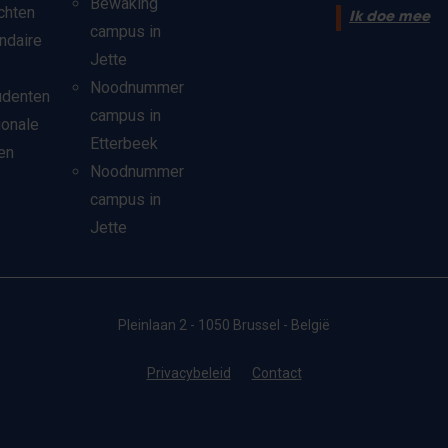
Bewaking
chten
Ik doe mee
campus in
ndaire
Jette
Noodnummer
udenten
campus in
ionale
Etterbeek
en
Noodnummer
campus in
Jette
Pleinlaan 2 - 1050 Brussel - België
Privacybeleid
Contact