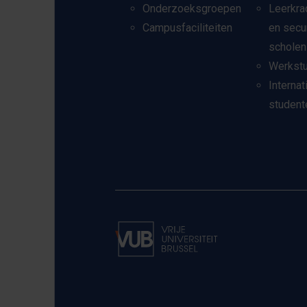
Onderzoeksgroepen
Leerkra
Campusfaciliteiten
en secu
scholen
Werkst
Internat
student