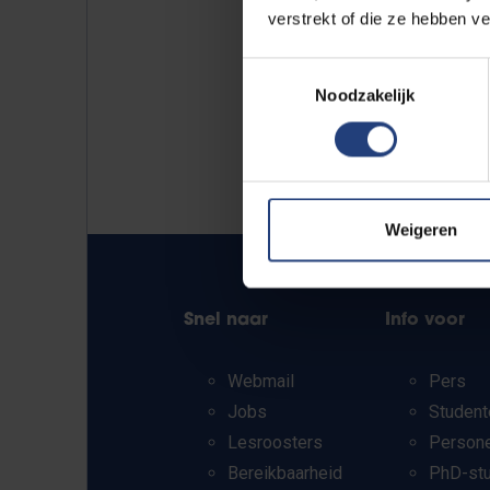
verstrekt of die ze hebben v
Toestemmingsselectie
Noodzakelijk
Weigeren
Snel naar
Info voor
Webmail
Pers
Jobs
Student
Lesroosters
Person
Bereikbaarheid
PhD-st