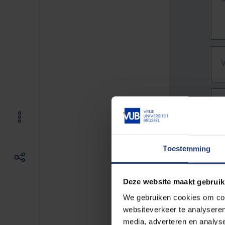
Toestemming
Deze website maakt gebruik
We gebruiken cookies om cont
websiteverkeer te analyseren
De vo
media, adverteren en analys
Bv. h