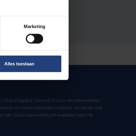
Marketing
Alles toestaan
ls Urban Engaged University in voor een betere wereld
derwijs en maatschappelijke projecten. Ga samen met
t aan. Steun onze werking en investeer mee in de