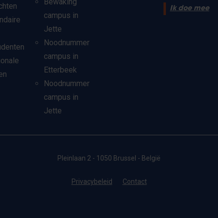
Bewaking
chten
Ik doe mee
campus in
ndaire
Jette
Noodnummer
udenten
campus in
ionale
Etterbeek
en
Noodnummer
campus in
Jette
Pleinlaan 2 - 1050 Brussel - België
Privacybeleid
Contact