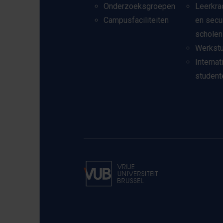
Onderzoeksgroepen
Leerkra
Campusfaciliteiten
en secu
scholen
Werkst
Internat
student