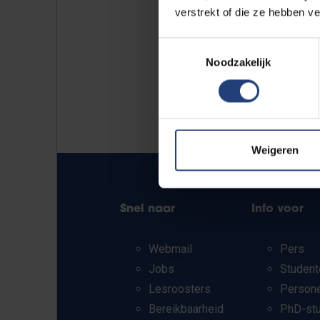
verstrekt of die ze hebben v
Toestemmingsselectie
Noodzakelijk
Weigeren
Snel naar
Info voor
Webmail
Pers
Jobs
Student
Lesroosters
Person
Bereikbaarheid
PhD-st