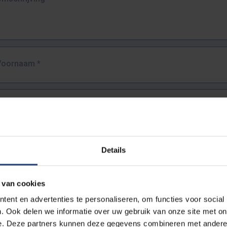
Voornaam
*
Familienaam
*
E-mailadres
*
Details
URL
*
 van cookies
ent en advertenties te personaliseren, om functies voor social
. Ook delen we informatie over uw gebruik van onze site met on
lledige URL van de pagina waar je de fout zag.
e. Deze partners kunnen deze gegevens combineren met andere i
ttps://www.vub.be/nl/studeren-aan-de-vub/alle-opleidingen