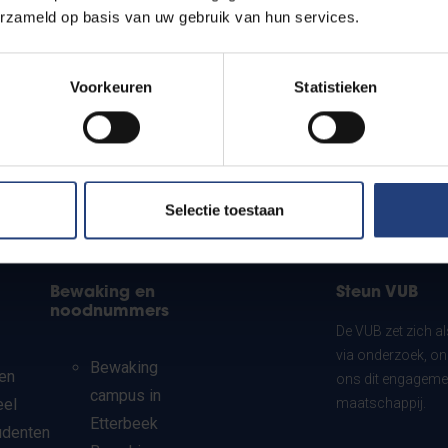
erzameld op basis van uw gebruik van hun services.
Voorkeuren
Statistieken
Selectie toestaan
Bewaking en
Steun VUB
noodnummers
De VUB zet zich a
via onderzoek, on
Bewaking
en
ons dit engagemen
campus in
eel
maatschappij.
Etterbeek
udenten