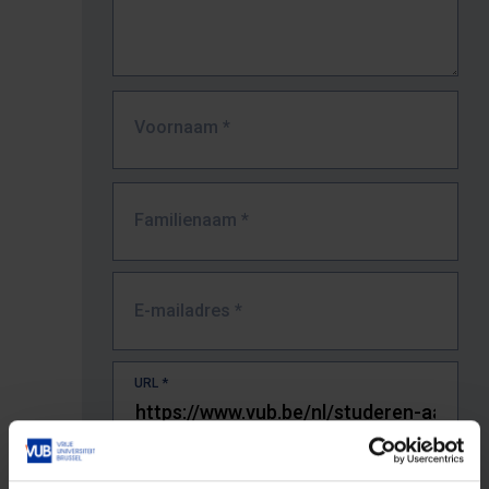
Voornaam
*
Familienaam
*
E-mailadres
*
URL
*
De volledige URL van de pagina waar je de fout zag.
Bv. https://www.vub.be/nl/studeren-aan-de-vub/alle-