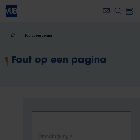
Overslaan
en
naar
de
inhoud
Kruimelpad
Fout op een pagina
gaan
Fout op een pagina
Omschrijving
*