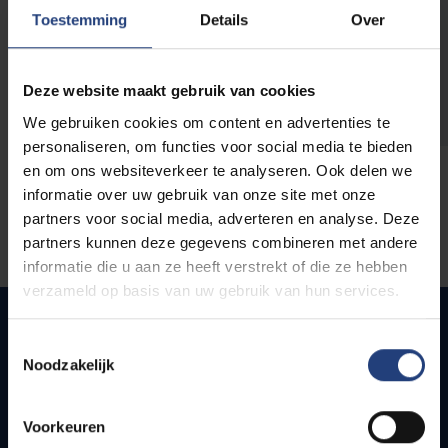
opleidingen
Toestemming
Details
Over
Deze website maakt gebruik van cookies
We gebruiken cookies om content en advertenties te
personaliseren, om functies voor social media te bieden
en om ons websiteverkeer te analyseren. Ook delen we
informatie over uw gebruik van onze site met onze
partners voor social media, adverteren en analyse. Deze
partners kunnen deze gegevens combineren met andere
informatie die u aan ze heeft verstrekt of die ze hebben
verzameld op basis van uw gebruik van hun services.
Toestemmingsselectie
Noodzakelijk
Snel naar
Webmail
Voorkeuren
Jobs