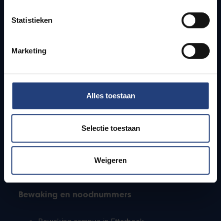
Lesroosters
Statistieken
Bereikbaarheid
Onderzoeksgroepen
Campusfaciliteiten
Marketing
Info voor
Alles toestaan
Pers
Studenten
Personeel
Selectie toestaan
PhD-studenten
Leerkrachten en secundaire scholen
Werkstudenten
Weigeren
Internationale studenten
Bewaking en noodnummers