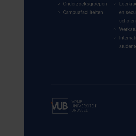
Onderzoeksgroepen
Leerkra
Campusfaciliteiten
en secu
scholen
Werkst
Internat
student