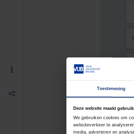
Toestemming
Deze website maakt gebruik
We gebruiken cookies om cont
websiteverkeer te analyseren
De vo
media, adverteren en analys
Bv. h