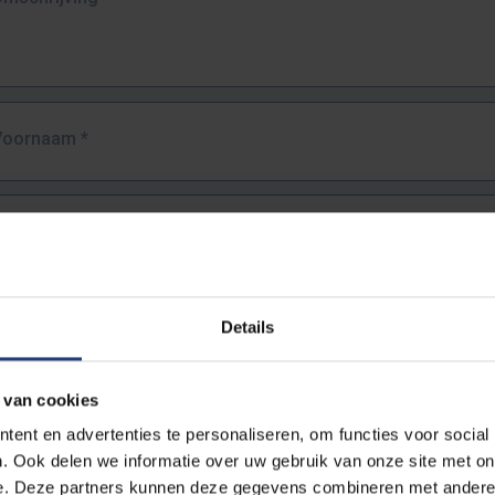
Voornaam
*
Familienaam
*
E-mailadres
*
Details
URL
*
 van cookies
ent en advertenties te personaliseren, om functies voor social
. Ook delen we informatie over uw gebruik van onze site met on
lledige URL van de pagina waar je de fout zag.
e. Deze partners kunnen deze gegevens combineren met andere i
ttps://www.vub.be/nl/studeren-aan-de-vub/alle-opleidingen