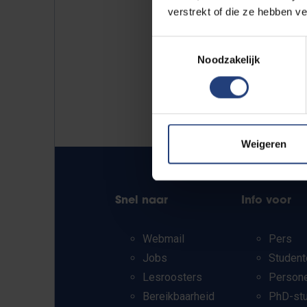
verstrekt of die ze hebben v
Toestemmingsselectie
Noodzakelijk
Weigeren
Snel naar
Info voor
Webmail
Pers
Jobs
Student
Lesroosters
Person
Bereikbaarheid
PhD-st