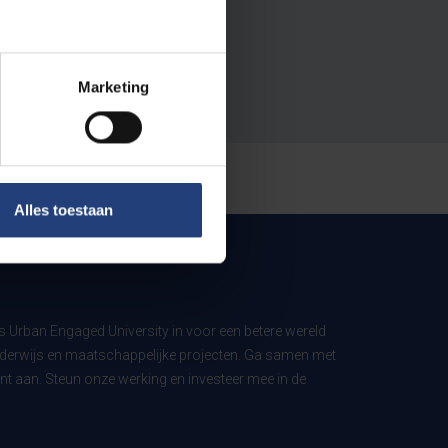
Marketing
Alles toestaan
ls Urban Engaged University in voor een betere wereld
derwijs en maatschappelijke projecten. Ga samen met
t aan. Steun onze werking en investeer mee in de