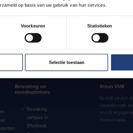
erzameld op basis van uw gebruik van hun services.
Voorkeuren
Statistieken
Selectie toestaan
Bewaking en
Steun VUB
noodnummers
De VUB zet zich a
via onderzoek, on
Bewaking
en
ons dit engagemen
campus in
eel
maatschappij.
Etterbeek
udenten