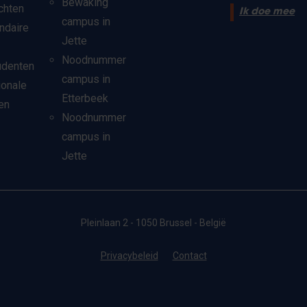
Bewaking
chten
Ik doe mee
campus in
ndaire
Jette
Noodnummer
udenten
campus in
ionale
Etterbeek
en
Noodnummer
campus in
Jette
Pleinlaan 2 - 1050 Brussel - België
Privacybeleid
Contact