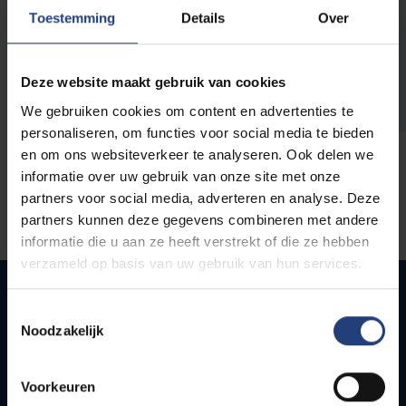
opleidingen
Toestemming
Details
Over
Deze website maakt gebruik van cookies
We gebruiken cookies om content en advertenties te
personaliseren, om functies voor social media te bieden
en om ons websiteverkeer te analyseren. Ook delen we
informatie over uw gebruik van onze site met onze
partners voor social media, adverteren en analyse. Deze
partners kunnen deze gegevens combineren met andere
informatie die u aan ze heeft verstrekt of die ze hebben
verzameld op basis van uw gebruik van hun services.
Toestemmingsselectie
Noodzakelijk
Snel naar
Webmail
Voorkeuren
Jobs