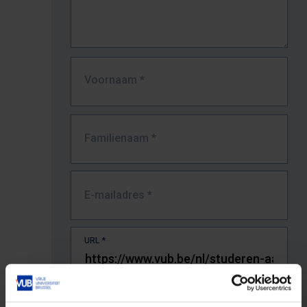
Voornaam
*
Familienaam
*
E-mailadres
*
URL
*
De volledige URL van de pagina waar je de fout zag.
Bv. https://www.vub.be/nl/studeren-aan-de-vub/alle-