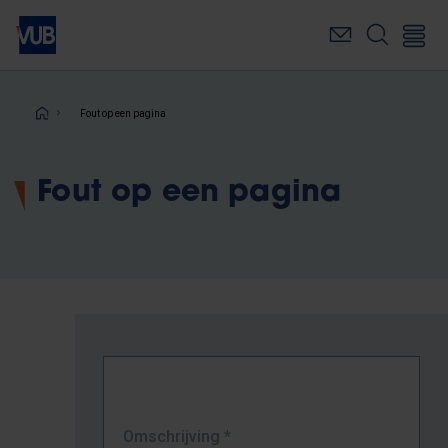
Overslaan
en
naar
de
inhoud
Kruimelpad
Fout op een pagina
gaan
Fout op een pagina
Omschrijving
*