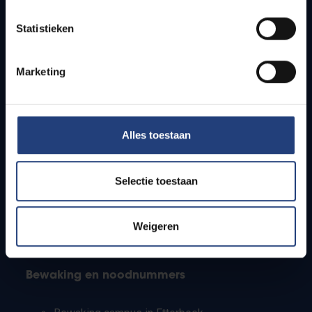
Lesroosters
Statistieken
Bereikbaarheid
Onderzoeksgroepen
Campusfaciliteiten
Marketing
Info voor
Alles toestaan
Pers
Studenten
Personeel
Selectie toestaan
PhD-studenten
Leerkrachten en secundaire scholen
Werkstudenten
Weigeren
Internationale studenten
Bewaking en noodnummers