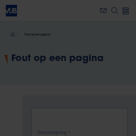
Overslaan
en
naar
de
inhoud
Kruimelpad
Fout op een pagina
gaan
Fout op een pagina
Omschrijving
*