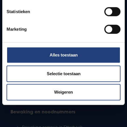
Lesroosters
Statistieken
Bereikbaarheid
Onderzoeksgroepen
Campusfaciliteiten
Marketing
Info voor
Alles toestaan
Pers
Studenten
Personeel
Selectie toestaan
PhD-studenten
Leerkrachten en secundaire scholen
Werkstudenten
Weigeren
Internationale studenten
Bewaking en noodnummers