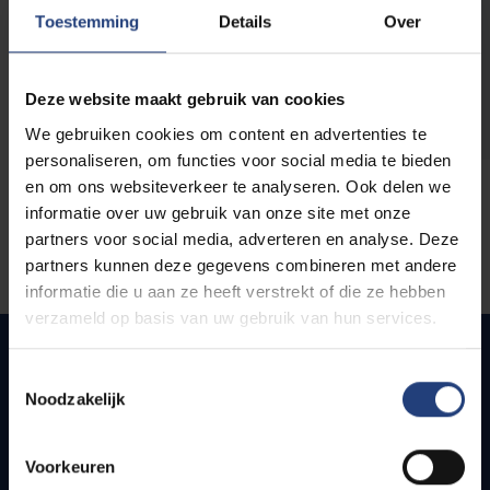
opleidingen
Toestemming
Details
Over
Deze website maakt gebruik van cookies
We gebruiken cookies om content en advertenties te
personaliseren, om functies voor social media te bieden
en om ons websiteverkeer te analyseren. Ook delen we
informatie over uw gebruik van onze site met onze
partners voor social media, adverteren en analyse. Deze
partners kunnen deze gegevens combineren met andere
informatie die u aan ze heeft verstrekt of die ze hebben
verzameld op basis van uw gebruik van hun services.
Toestemmingsselectie
Noodzakelijk
Snel naar
Webmail
Voorkeuren
Jobs