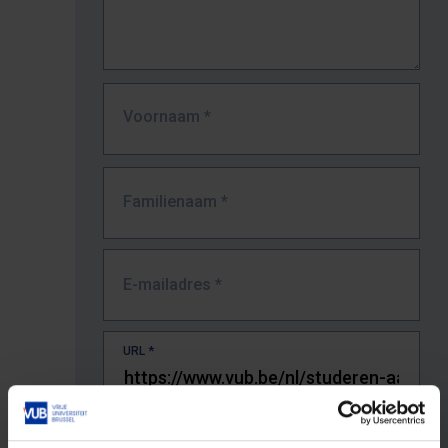
Voornaam
*
Familienaam
*
E-mailadres
*
URL
*
De volledige URL van de pagina waar je de fout zag.
Bv. https://www.vub.be/nl/studeren-aan-de-vub/alle-