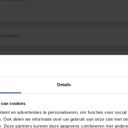
Voornaam
*
Familienaam
*
E-mailadres
*
Details
URL
*
 van cookies
ent en advertenties te personaliseren, om functies voor social
. Ook delen we informatie over uw gebruik van onze site met on
lledige URL van de pagina waar je de fout zag.
e. Deze partners kunnen deze gegevens combineren met andere i
ttps://www.vub.be/nl/studeren-aan-de-vub/alle-opleidingen