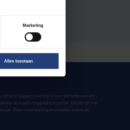
Marketing
Alles toestaan
ls Urban Engaged University in voor een betere wereld
derwijs en maatschappelijke projecten. Ga samen met
t aan. Steun onze werking en investeer mee in de