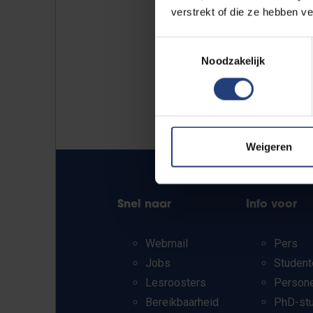
verstrekt of die ze hebben v
Toestemmingsselectie
Noodzakelijk
Weigeren
Snel naar
Info voor
Webmail
Pers
Jobs
Student
Lesroosters
Person
Bereikbaarheid
PhD-st