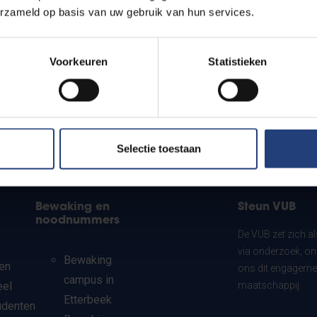
erzameld op basis van uw gebruik van hun services.
Voorkeuren
Statistieken
Selectie toestaan
Bewaking en
Steun VUB
noodnummers
De VUB zet zich a
via onderzoek, on
Bewaking
en
ons dit engagemen
campus in
eel
maatschappij.
Etterbeek
udenten