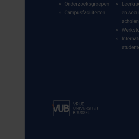
Onderzoeksgroepen
Leerkra
Campusfaciliteiten
en secu
scholen
Werkst
Internat
student