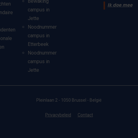
Bewaking
chten
Ik doe mee
campus in
ndaire
Jette
Noodnummer
udenten
campus in
ionale
Etterbeek
en
Noodnummer
campus in
Jette
Pleinlaan 2 - 1050 Brussel - België
Privacybeleid
Contact