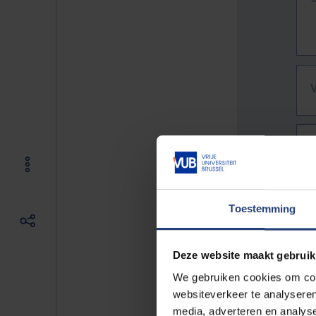
Toestemming
Deze website maakt gebruik
We gebruiken cookies om cont
websiteverkeer te analyseren
De vo
media, adverteren en analys
Bv. h