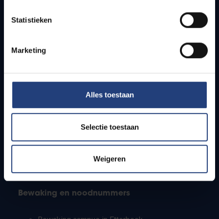
Lesroosters
Statistieken
Bereikbaarheid
Onderzoeksgroepen
Campusfaciliteiten
Marketing
Info voor
Alles toestaan
Pers
Studenten
Personeel
Selectie toestaan
PhD-studenten
Leerkrachten en secundaire scholen
Werkstudenten
Weigeren
Internationale studenten
Bewaking en noodnummers