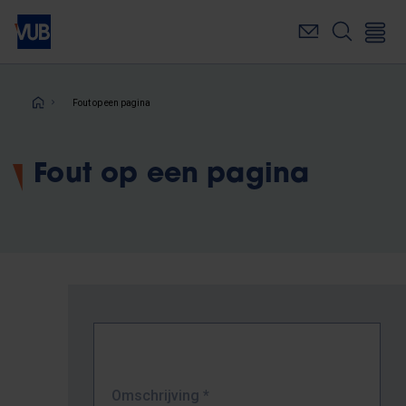
Overslaan
en
naar
de
inhoud
Kruimelpad
Fout op een pagina
gaan
Fout op een pagina
Omschrijving
*