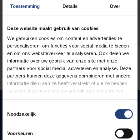
opleidingen
Toestemming
Details
Over
Deze website maakt gebruik van cookies
We gebruiken cookies om content en advertenties te
personaliseren, om functies voor social media te bieden
en om ons websiteverkeer te analyseren. Ook delen we
informatie over uw gebruik van onze site met onze
partners voor social media, adverteren en analyse. Deze
partners kunnen deze gegevens combineren met andere
informatie die u aan ze heeft verstrekt of die ze hebben
verzameld op basis van uw gebruik van hun services.
Toestemmingsselectie
Noodzakelijk
Snel naar
Webmail
Voorkeuren
Jobs