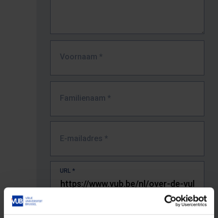
Voornaam
*
Familienaam
*
E-mailadres
*
URL
*
De volledige URL van de pagina waar je de fout zag.
Bv. https://www.vub.be/nl/studeren-aan-de-vub/alle-