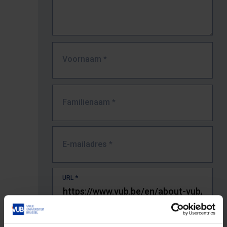
Voornaam
*
Familienaam
*
E-mailadres
*
URL
*
De volledige URL van de pagina waar je de fout zag.
Bv. https://www.vub.be/nl/studeren-aan-de-vub/alle-