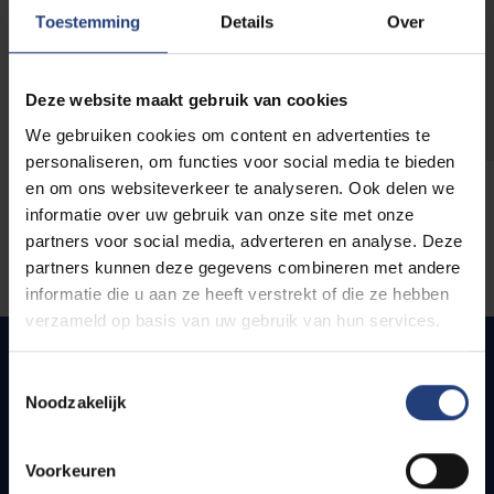
opleidingen
Toestemming
Details
Over
Deze website maakt gebruik van cookies
We gebruiken cookies om content en advertenties te
personaliseren, om functies voor social media te bieden
en om ons websiteverkeer te analyseren. Ook delen we
informatie over uw gebruik van onze site met onze
partners voor social media, adverteren en analyse. Deze
partners kunnen deze gegevens combineren met andere
informatie die u aan ze heeft verstrekt of die ze hebben
verzameld op basis van uw gebruik van hun services.
Toestemmingsselectie
Noodzakelijk
Snel naar
Webmail
Voorkeuren
Jobs