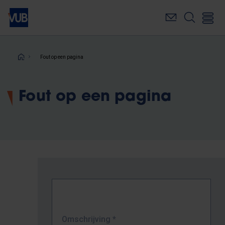
Overslaan
en
naar
de
inhoud
Kruimelpad
Fout op een pagina
gaan
Fout op een pagina
Omschrijving
*