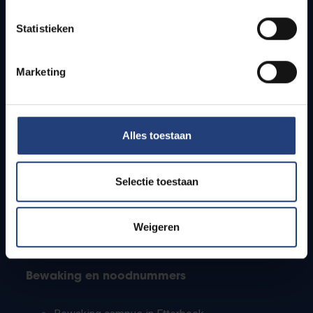
Lesroosters
Statistieken
Bereikbaarheid
Onderzoeksgroepen
Campusfaciliteiten
Marketing
Info voor
Alles toestaan
Pers
Studenten
Personeel
Selectie toestaan
PhD-studenten
Leerkrachten en secundaire scholen
Werkstudenten
Weigeren
Internationale studenten
Bewaking en noodnummers