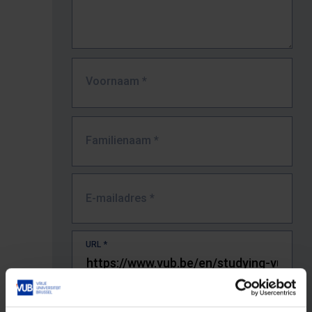
Voornaam
*
Familienaam
*
E-mailadres
*
URL
*
De volledige URL van de pagina waar je de fout zag.
Bv. https://www.vub.be/nl/studeren-aan-de-vub/alle-