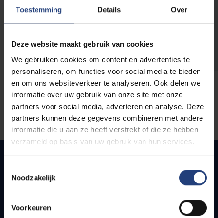
opleidingen
Toestemming
Details
Over
Deze website maakt gebruik van cookies
We gebruiken cookies om content en advertenties te
personaliseren, om functies voor social media te bieden
en om ons websiteverkeer te analyseren. Ook delen we
informatie over uw gebruik van onze site met onze
partners voor social media, adverteren en analyse. Deze
partners kunnen deze gegevens combineren met andere
informatie die u aan ze heeft verstrekt of die ze hebben
verzameld op basis van uw gebruik van hun services.
Toestemmingsselectie
Noodzakelijk
Snel naar
Webmail
Voorkeuren
Jobs