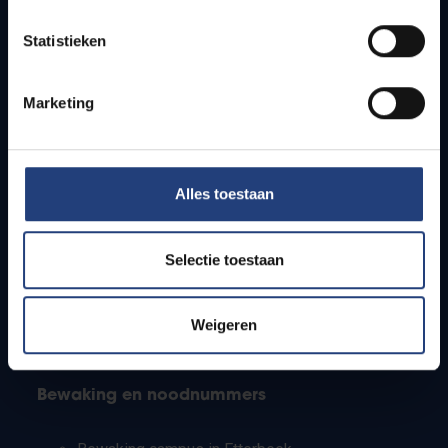
Lesroosters
Statistieken
Bereikbaarheid
Onderzoeksgroepen
Campusfaciliteiten
Marketing
Info voor
Alles toestaan
Pers
Studenten
Personeel
Selectie toestaan
PhD-studenten
Leerkrachten en secundaire scholen
Werkstudenten
Weigeren
Internationale studenten
Bewaking en noodnummers