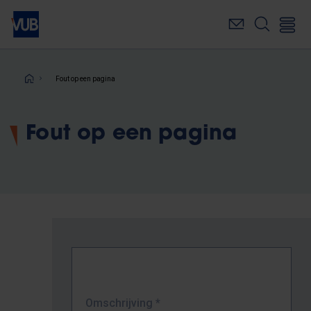
Overslaan
en
naar
de
inhoud
Kruimelpad
Fout op een pagina
gaan
Fout op een pagina
Omschrijving
*