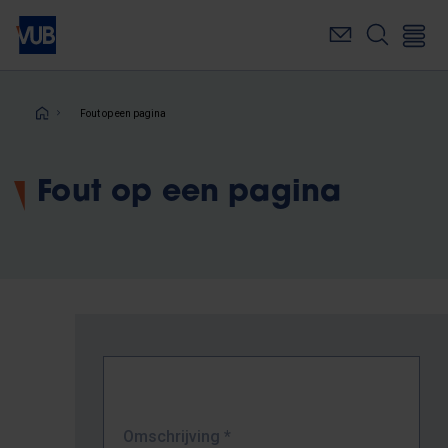
Overslaan
en
naar
de
inhoud
Kruimelpad
Fout op een pagina
gaan
Fout op een pagina
Omschrijving
*