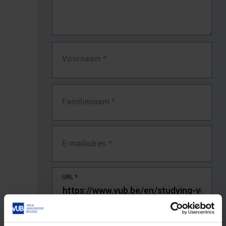
Voornaam
*
Familienaam
*
E-mailadres
*
URL
*
De volledige URL van de pagina waar je de fout zag.
Bv. https://www.vub.be/nl/studeren-aan-de-vub/alle-