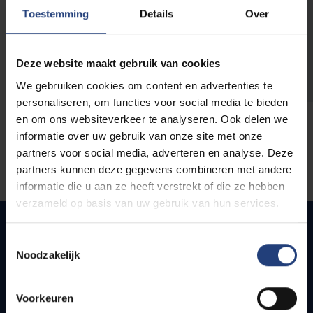
opleidingen
Toestemming
Details
Over
Deze website maakt gebruik van cookies
We gebruiken cookies om content en advertenties te
personaliseren, om functies voor social media te bieden
en om ons websiteverkeer te analyseren. Ook delen we
informatie over uw gebruik van onze site met onze
partners voor social media, adverteren en analyse. Deze
partners kunnen deze gegevens combineren met andere
informatie die u aan ze heeft verstrekt of die ze hebben
verzameld op basis van uw gebruik van hun services.
Toestemmingsselectie
Noodzakelijk
Snel naar
Webmail
Voorkeuren
Jobs