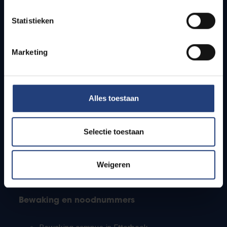
Lesroosters
Statistieken
Bereikbaarheid
Onderzoeksgroepen
Campusfaciliteiten
Marketing
Info voor
Alles toestaan
Pers
Studenten
Personeel
Selectie toestaan
PhD-studenten
Leerkrachten en secundaire scholen
Werkstudenten
Weigeren
Internationale studenten
Bewaking en noodnummers