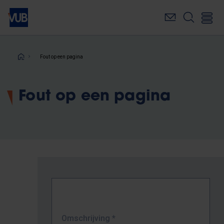
Overslaan
en
naar
de
inhoud
Kruimelpad
Fout op een pagina
gaan
Fout op een pagina
Omschrijving
*