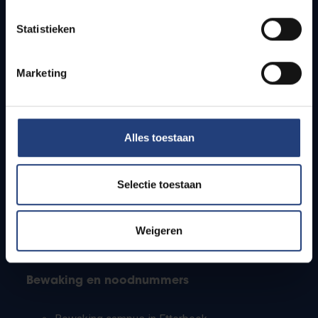
Lesroosters
Statistieken
Bereikbaarheid
Onderzoeksgroepen
Campusfaciliteiten
Marketing
Info voor
Alles toestaan
Pers
Studenten
Personeel
Selectie toestaan
PhD-studenten
Leerkrachten en secundaire scholen
Werkstudenten
Weigeren
Internationale studenten
Bewaking en noodnummers