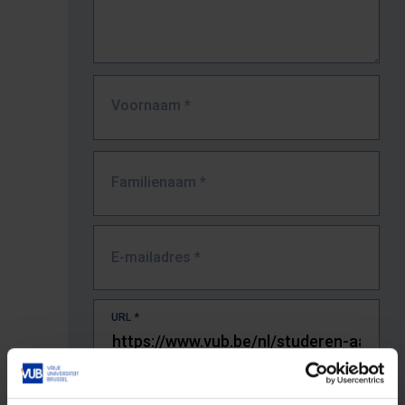
Voornaam
*
Familienaam
*
E-mailadres
*
URL
*
De volledige URL van de pagina waar je de fout zag.
Bv. https://www.vub.be/nl/studeren-aan-de-vub/alle-