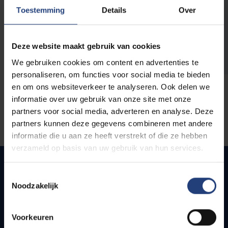
opleidingen
Toestemming
Details
Over
Deze website maakt gebruik van cookies
We gebruiken cookies om content en advertenties te
personaliseren, om functies voor social media te bieden
en om ons websiteverkeer te analyseren. Ook delen we
informatie over uw gebruik van onze site met onze
partners voor social media, adverteren en analyse. Deze
partners kunnen deze gegevens combineren met andere
informatie die u aan ze heeft verstrekt of die ze hebben
verzameld op basis van uw gebruik van hun services.
Toestemmingsselectie
Noodzakelijk
Snel naar
Webmail
Voorkeuren
Jobs