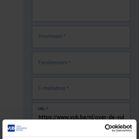
Voornaam
*
Familienaam
*
E-mailadres
*
URL
*
De volledige URL van de pagina waar je de fout zag.
Bv. https://www.vub.be/nl/studeren-aan-de-vub/alle-