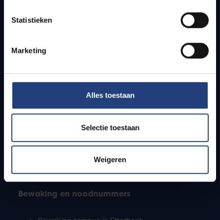
Lesroosters
Statistieken
Bereikbaarheid
Onderzoeksgroepen
Campusfaciliteiten
Marketing
Info voor
Alles toestaan
Pers
Studenten
Personeel
Selectie toestaan
PhD-studenten
Leerkrachten en secundaire scholen
Werkstudenten
Weigeren
Internationale studenten
Bewaking en noodnummers