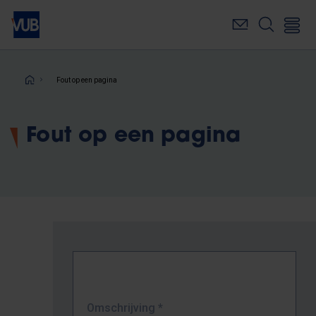
Overslaan
en
naar
de
inhoud
Kruimelpad
Fout op een pagina
gaan
Fout op een pagina
Omschrijving
*