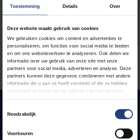
opleidingen
Toestemming
Details
Over
Deze website maakt gebruik van cookies
We gebruiken cookies om content en advertenties te
personaliseren, om functies voor social media te bieden
en om ons websiteverkeer te analyseren. Ook delen we
informatie over uw gebruik van onze site met onze
partners voor social media, adverteren en analyse. Deze
partners kunnen deze gegevens combineren met andere
informatie die u aan ze heeft verstrekt of die ze hebben
verzameld op basis van uw gebruik van hun services.
Toestemmingsselectie
Noodzakelijk
Snel naar
Webmail
Voorkeuren
Jobs