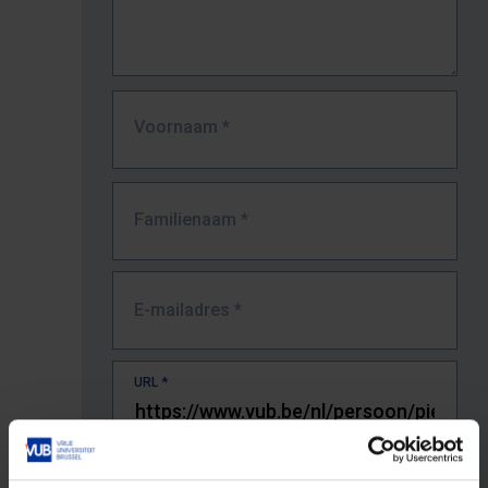
Voornaam
*
Familienaam
*
E-mailadres
*
URL
*
De volledige URL van de pagina waar je de fout zag.
Bv. https://www.vub.be/nl/studeren-aan-de-vub/alle-