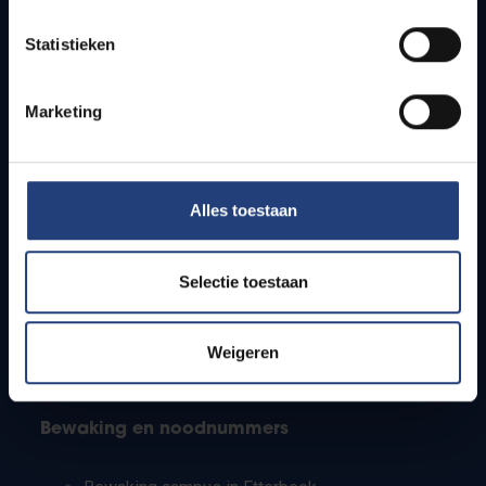
Lesroosters
Statistieken
Bereikbaarheid
Onderzoeksgroepen
Campusfaciliteiten
Marketing
Info voor
Alles toestaan
Pers
Studenten
Personeel
Selectie toestaan
PhD-studenten
Leerkrachten en secundaire scholen
Werkstudenten
Weigeren
Internationale studenten
Bewaking en noodnummers