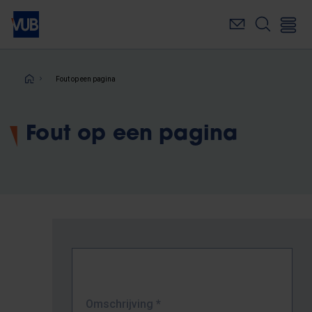
Overslaan
en
naar
de
inhoud
Kruimelpad
Fout op een pagina
gaan
Fout op een pagina
Omschrijving
*