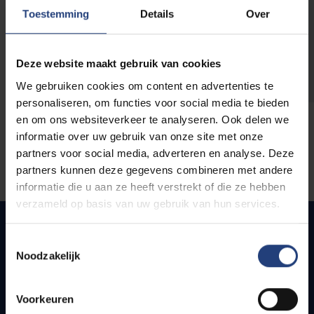
opleidingen
Toestemming
Details
Over
Deze website maakt gebruik van cookies
We gebruiken cookies om content en advertenties te
personaliseren, om functies voor social media te bieden
en om ons websiteverkeer te analyseren. Ook delen we
informatie over uw gebruik van onze site met onze
partners voor social media, adverteren en analyse. Deze
partners kunnen deze gegevens combineren met andere
informatie die u aan ze heeft verstrekt of die ze hebben
verzameld op basis van uw gebruik van hun services.
Toestemmingsselectie
Noodzakelijk
Snel naar
Webmail
Voorkeuren
Jobs