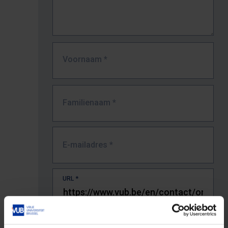
Voornaam
*
Familienaam
*
E-mailadres
*
URL
*
De volledige URL van de pagina waar je de fout zag.
Bv. https://www.vub.be/nl/studeren-aan-de-vub/alle-