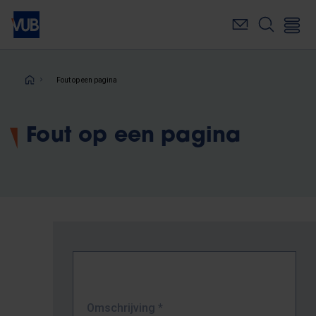
Overslaan
en
naar
de
inhoud
Kruimelpad
Fout op een pagina
gaan
Fout op een pagina
Omschrijving
*