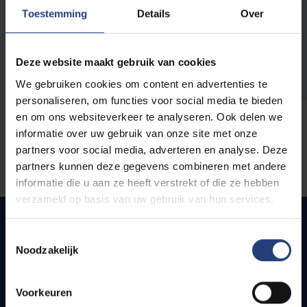
opleidingen
Toestemming
Details
Over
Deze website maakt gebruik van cookies
We gebruiken cookies om content en advertenties te
personaliseren, om functies voor social media te bieden
en om ons websiteverkeer te analyseren. Ook delen we
informatie over uw gebruik van onze site met onze
partners voor social media, adverteren en analyse. Deze
partners kunnen deze gegevens combineren met andere
informatie die u aan ze heeft verstrekt of die ze hebben
verzameld op basis van uw gebruik van hun services.
Toestemmingsselectie
Noodzakelijk
Snel naar
Webmail
Voorkeuren
Jobs