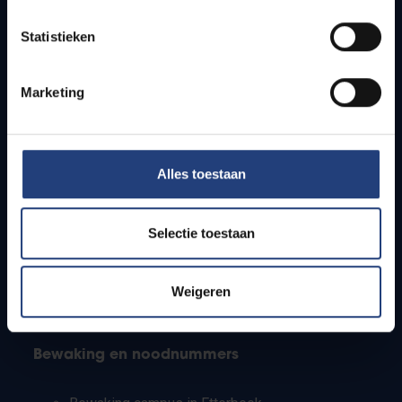
Lesroosters
Statistieken
Bereikbaarheid
Onderzoeksgroepen
Campusfaciliteiten
Marketing
Info voor
Alles toestaan
Pers
Studenten
Personeel
Selectie toestaan
PhD-studenten
Leerkrachten en secundaire scholen
Werkstudenten
Weigeren
Internationale studenten
Bewaking en noodnummers