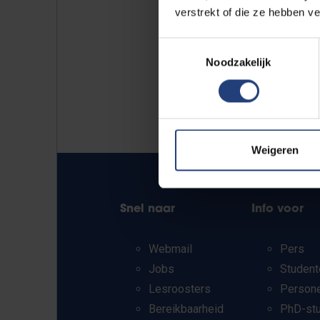
verstrekt of die ze hebben v
Toestemmingsselectie
Noodzakelijk
Weigeren
Snel naar
Info voor
Webmail
Pers
Jobs
Student
Lesroosters
Person
Bereikbaarheid
PhD-st