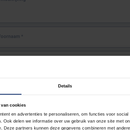
Voornaam
*
Familienaam
*
E-mailadres
*
Details
URL
*
 van cookies
ent en advertenties te personaliseren, om functies voor social
. Ook delen we informatie over uw gebruik van onze site met on
lledige URL van de pagina waar je de fout zag.
e. Deze partners kunnen deze gegevens combineren met andere i
ttps://www.vub.be/nl/studeren-aan-de-vub/alle-opleidingen