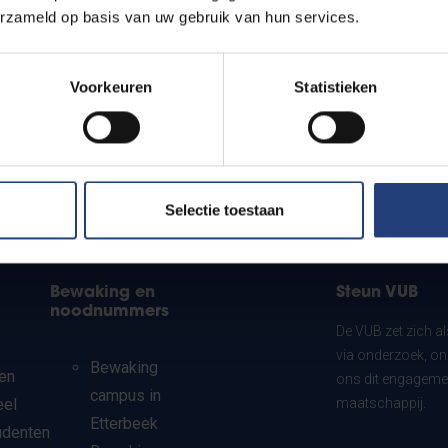
erzameld op basis van uw gebruik van hun services.
Voorkeuren
Statistieken
Selectie toestaan
Bewaking en
Steun VUB
noodnummers
De VUB zet zich a
via onderzoek, on
Bewaking
en
ons dit engagemen
campus in
eel
maatschappij.
Etterbeek
udenten