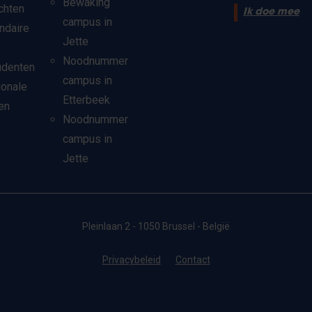
Bewaking
chten
Ik doe mee
campus in
ndaire
Jette
Noodnummer
udenten
campus in
ionale
Etterbeek
en
Noodnummer
campus in
Jette
Pleinlaan 2 - 1050 Brussel - België
Privacybeleid
Contact