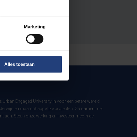
Marketing
Alles toestaan
ls Urban Engaged University in voor een betere wereld
derwijs en maatschappelijke projecten. Ga samen met
t aan. Steun onze werking en investeer mee in de