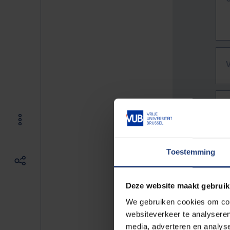
Toestemming
Deze website maakt gebruik
We gebruiken cookies om cont
websiteverkeer te analyseren
De vo
media, adverteren en analys
Bv. h