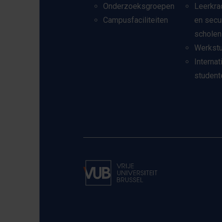
Onderzoeksgroepen
Leerkra
Campusfaciliteiten
en secu
scholen
Werkst
Internat
student