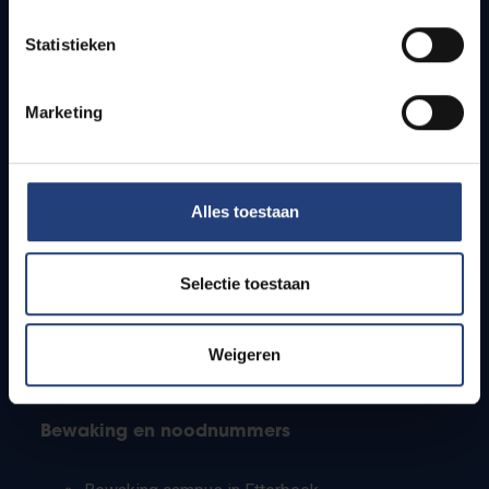
Lesroosters
Statistieken
Bereikbaarheid
Onderzoeksgroepen
Campusfaciliteiten
Marketing
Info voor
Alles toestaan
Pers
Studenten
Personeel
Selectie toestaan
PhD-studenten
Leerkrachten en secundaire scholen
Werkstudenten
Weigeren
Internationale studenten
Bewaking en noodnummers