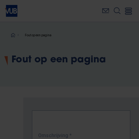
Overslaan
en
naar
de
inhoud
Kruimelpad
Fout op een pagina
gaan
Fout op een pagina
Omschrijving
*