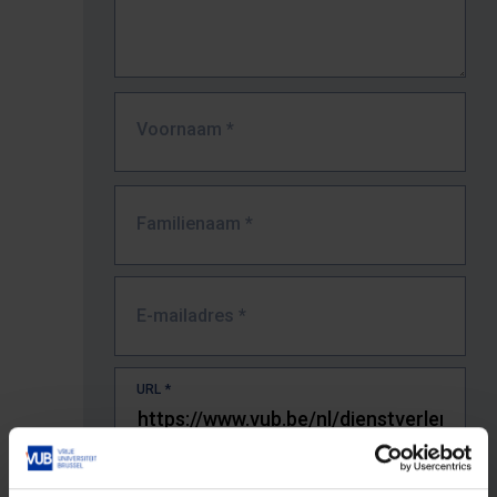
Voornaam
*
Familienaam
*
E-mailadres
*
URL
*
De volledige URL van de pagina waar je de fout zag.
Bv. https://www.vub.be/nl/studeren-aan-de-vub/alle-