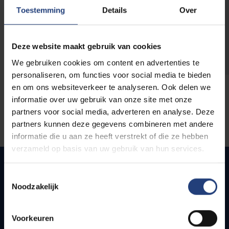
opleidingen
Toestemming
Details
Over
Deze website maakt gebruik van cookies
We gebruiken cookies om content en advertenties te
personaliseren, om functies voor social media te bieden
en om ons websiteverkeer te analyseren. Ook delen we
informatie over uw gebruik van onze site met onze
partners voor social media, adverteren en analyse. Deze
partners kunnen deze gegevens combineren met andere
informatie die u aan ze heeft verstrekt of die ze hebben
verzameld op basis van uw gebruik van hun services.
Toestemmingsselectie
Noodzakelijk
Snel naar
Webmail
Voorkeuren
Jobs