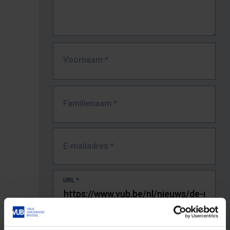
Voornaam
*
Familienaam
*
E-mailadres
*
URL
*
De volledige URL van de pagina waar je de fout zag.
Bv. https://www.vub.be/nl/studeren-aan-de-vub/alle-