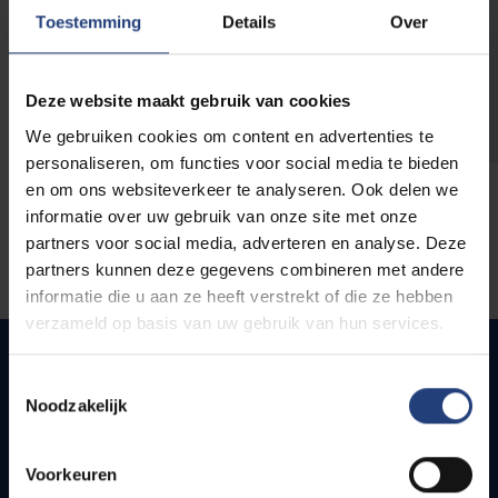
opleidingen
Toestemming
Details
Over
Deze website maakt gebruik van cookies
We gebruiken cookies om content en advertenties te
personaliseren, om functies voor social media te bieden
en om ons websiteverkeer te analyseren. Ook delen we
informatie over uw gebruik van onze site met onze
partners voor social media, adverteren en analyse. Deze
partners kunnen deze gegevens combineren met andere
informatie die u aan ze heeft verstrekt of die ze hebben
verzameld op basis van uw gebruik van hun services.
Toestemmingsselectie
Noodzakelijk
Snel naar
Webmail
Voorkeuren
Jobs