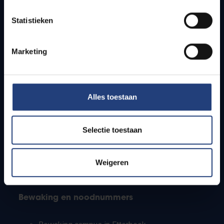
Lesroosters
Statistieken
Bereikbaarheid
Onderzoeksgroepen
Campusfaciliteiten
Marketing
Info voor
Alles toestaan
Pers
Studenten
Personeel
Selectie toestaan
PhD-studenten
Leerkrachten en secundaire scholen
Werkstudenten
Weigeren
Internationale studenten
Bewaking en noodnummers