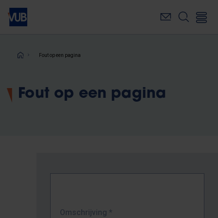
Overslaan
en
naar
de
inhoud
Kruimelpad
Fout op een pagina
gaan
Fout op een pagina
Omschrijving
*