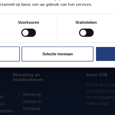
erzameld op basis van uw gebruik van hun services.
Voorkeuren
Statistieken
Selectie toestaan
Bewaking en
Steun VUB
noodnummers
De VUB zet zich a
via onderzoek, on
Bewaking
en
ons dit engagemen
campus in
eel
maatschappij.
Etterbeek
udenten