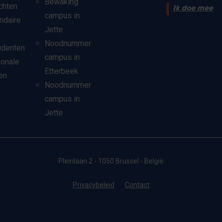
Bewaking
chten
Ik doe mee
campus in
ndaire
Jette
Noodnummer
udenten
campus in
ionale
Etterbeek
en
Noodnummer
campus in
Jette
Pleinlaan 2 - 1050 Brussel - België
Privacybeleid
Contact