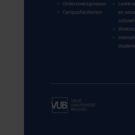
Onderzoeksgroepen
Leerkra
Campusfaciliteiten
en secu
scholen
Werkst
Internat
student