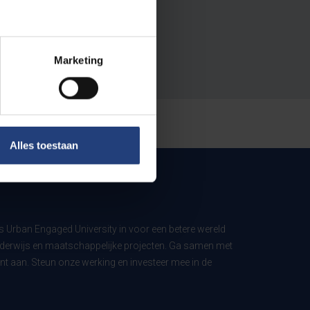
Marketing
Alles toestaan
ls Urban Engaged University in voor een betere wereld
derwijs en maatschappelijke projecten. Ga samen met
t aan. Steun onze werking en investeer mee in de