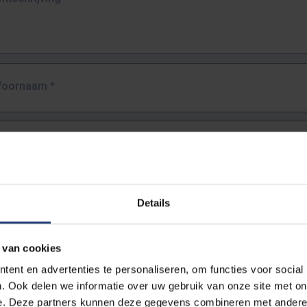
Voornaam
*
Familienaam
*
E-mailadres
*
Details
URL
*
 van cookies
ent en advertenties te personaliseren, om functies voor social
. Ook delen we informatie over uw gebruik van onze site met on
lledige URL van de pagina waar je de fout zag.
e. Deze partners kunnen deze gegevens combineren met andere i
ttps://www.vub.be/nl/studeren-aan-de-vub/alle-opleidingen