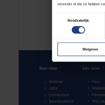
verstrekt of die ze hebben v
Toestemmingsselectie
Noodzakelijk
Weigeren
Snel naar
Info voor
Webmail
Pers
Jobs
Student
Lesroosters
Person
Bereikbaarheid
PhD-st