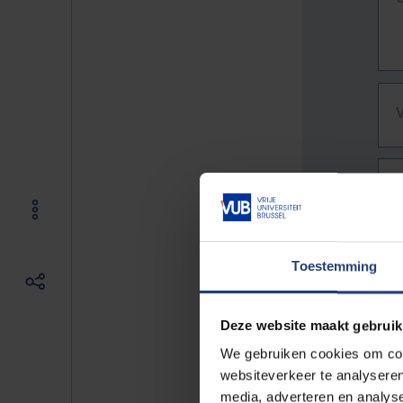
Toestemming
Deze website maakt gebruik
We gebruiken cookies om cont
websiteverkeer te analyseren
De vo
media, adverteren en analys
Bv. h