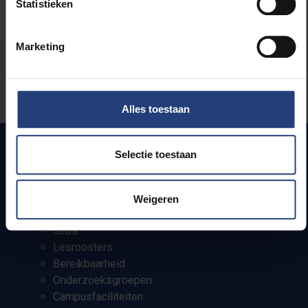
Statistieken
Marketing
Stond er een fout op deze pagina?
Laat het ons weten
Alles toestaan
Selectie toestaan
Snel naar
Weigeren
Webmail
Jobs
Lesroosters
Bereikbaarheid
Onderzoeksgroepen
Campusfaciliteiten