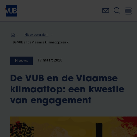
Overslaan
en
naar
de
inhoud
Kruimelpad
Nieuwsoverzicht
gaan
De VUB en de Vlaamse klimaattop: een kwestie van engagement
17 maart 2020
Nieuws
De VUB en de Vlaamse
klimaattop: een kwestie
van engagement