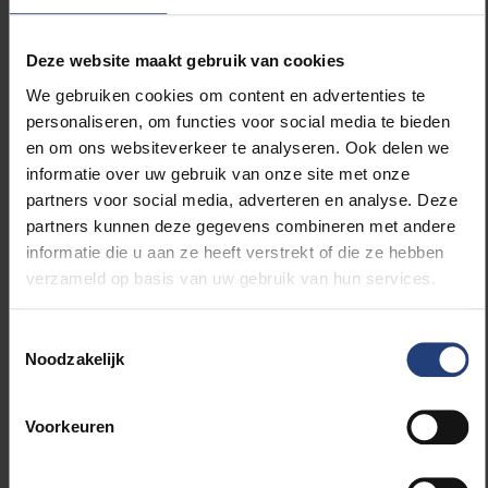
opwarming van de aarde een halt toe te roepen.
Het volledige engagement staat te lezen
op de
Deze website maakt gebruik van cookies
website van de Vlaamse Klimaattop
.
We gebruiken cookies om content en advertenties te
Wie geïnteresseerd is in de topics die op de
personaliseren, om functies voor social media te bieden
top zullen worden besproken, kan het verloop
en om ons websiteverkeer te analyseren. Ook delen we
ervan rechtstreeks volgen
via de live stream op
informatie over uw gebruik van onze site met onze
de website van Vlaamse klimaattop
.
partners voor social media, adverteren en analyse. Deze
partners kunnen deze gegevens combineren met andere
informatie die u aan ze heeft verstrekt of die ze hebben
verzameld op basis van uw gebruik van hun services.
Lees meer over:
Toestemmingsselectie
Noodzakelijk
Maatschappij en engagement
Voorkeuren