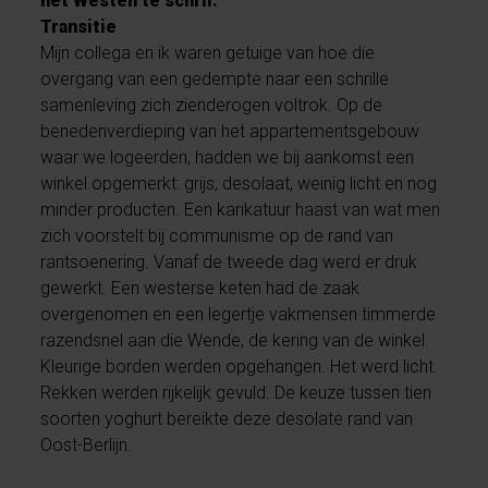
het Westen te schril.
Transitie
Mijn collega en ik waren getuige van hoe die
overgang van een gedempte naar een schrille
samenleving zich zienderogen voltrok. Op de
benedenverdieping van het appartementsgebouw
waar we logeerden, hadden we bij aankomst een
winkel opgemerkt: grijs, desolaat, weinig licht en nog
minder producten. Een karikatuur haast van wat men
zich voorstelt bij communisme op de rand van
rantsoenering. Vanaf de tweede dag werd er druk
gewerkt. Een westerse keten had de zaak
overgenomen en een legertje vakmensen timmerde
razendsnel aan die Wende, de kering van de winkel.
Kleurige borden werden opgehangen. Het werd licht.
Rekken werden rijkelijk gevuld. De keuze tussen tien
soorten yoghurt bereikte deze desolate rand van
Oost-Berlijn.