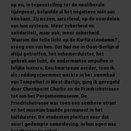
op en, in tegenstelling tot de neoliberale
tijdsgeest, belandde al het negatieve niét aan
één kant. Zij wezen, aarzelend, op de voordelen
van hun systeem. Meer zekerheid en
solidariteit, maar ook, meer soberheid.
'Waarom dat felle licht op de Kurfürstendamm?',
vroeg een van hen. Dat had me in Oost-Berlijn al
altijd getroffen, het schemerduister, het
gebrek aan licht, de ondermaatse ampullen in
lelijke lusters. Een kwarteeuw eerder, toen ik
als reddingszwemmer werkte in het zwembad
van Tempelhof in West-Berlijn, ging ik geregeld
door Checkpoint Charlie en de Friedrichstrasse
tot aan het Pergamonmuseum. De
Friedrichstrasse was toen een sombere straat
en het museum baadde permanent in het
halfduister. De studenten pleitten voor dat
soort gedempte samenleving. In hun ogen was