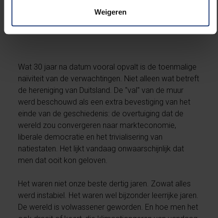
geschiedenis.
Weigeren
Wat 30 jaar na datum vooral opvalt is de toenmalige
naïviteit van de verwachtingen. Niet alleen wat betreft
de hereniging van Duitsland. De "val" van de muur
werd beschouwd als een extra bevestiging van het
einde van de geschiedenis: de overtuiging dat de
wereld zou convergeren naar markteconomie,
liberale democratie en het trivialisering van
natiestaten. Het lijkt vandaag onwaarschijnlijk dat
men dat ooit kon geloven.
Het waren niet onze beste dertig jaren. Zowat alles
werd instabiel. Het waren wel bijzonder leerrijke jaren.
De wereld is volwassener geworden. En hoe men het