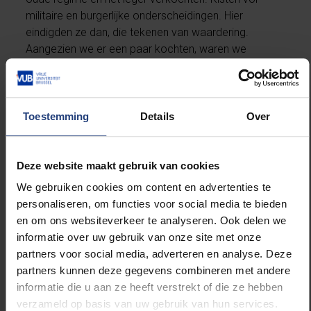
militaire en burgerlijke onderscheidingen. Hier
eindigden ze dan, die tekenen van waardering.
Aangezien we er een paar kochten, waren we
misschien ook geïnteresseerd in dit flamboyante
gala-uniform van een generaal. Prachtig voor
carnaval, werd ons verzekerd.
Toestemming
Details
Over
Is een regimewissel, als men hem op mensenhoogte
meemaakt, altijd zo ontluisterend en triestig?
Deze website maakt gebruik van cookies
Het ging nochtans om een belangrijke transitie. Later
We gebruiken cookies om content en advertenties te
dat jaar werd Duitsland herenigd, meteen in een
personaliseren, om functies voor social media te bieden
muntunie en in eenzelfde verzorgingsstaat. Immense
en om ons websiteverkeer te analyseren. Ook delen we
inspanningen werden geleverd om van het geheel zo
informatie over uw gebruik van onze site met onze
snel mogelijk één land te maken, economisch,
partners voor social media, adverteren en analyse. Deze
sociaal en politiek. In de jaren negentig werd jaarlijks
partners kunnen deze gegevens combineren met andere
bij de 40 procent van het bbp in het oosten
informatie die u aan ze heeft verstrekt of die ze hebben
geïnvesteerd. Jaar na jaar gingen grote fiscale
verzameld op basis van uw gebruik van hun services.