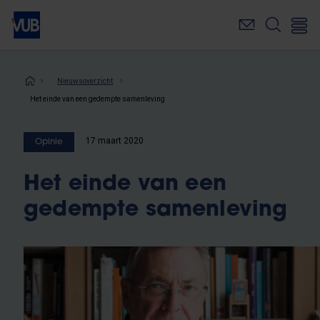
Overslaan
en
naar
de
inhoud
Kruimelpad
Nieuwsoverzicht
gaan
Het einde van een gedempte samenleving
17 maart 2020
Opinie
Het einde van een
gedempte samenleving