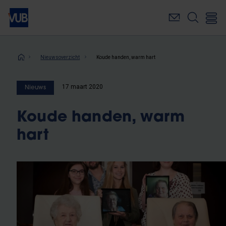
Overslaan
en
naar
de
inhoud
Kruimelpad
Nieuwsoverzicht
Koude handen, warm hart
gaan
17 maart 2020
Nieuws
Koude handen, warm
hart