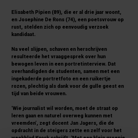
Elisabeth Pipien (89), die er al drie jaar woont,
en Josephine De Rons (74), een poetsvrouw op
rust, stelden zich op eenvoudig verzoek
kandidaat.
Na veel slijpen, schaven en herschrijven
resulteerde het vraaggesprek over hun
bewogen leven in een portretinterview. Dat
overhandigden de studenten, samen met een
ingekaderde portretfoto en een ruikertje
rozen, plechtig als dank voor de gulle geest en
tijd van beide vrouwen.
‘Wie journalist wil worden, moet de straat op
leren gaan en naturel overweg kunnen met
vreemden’, zegt docent Jan Jagers, die de
opdracht in de steigers zette en zelf voor het
weekblad Knack schrijft. ‘Met een klein groepje