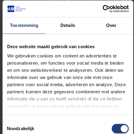
studenten kun je net iets meer.
Door mijn studenten mee te nemen naar WZC Eureka
Toestemming
Details
Over
– een stukje stad, buiten de campusmuren – komen
ze uit hun comfortzone. Tegelijkertijd maken ze hun
opdracht in een onderwijscontext, zonder de druk
Deze website maakt gebruik van cookies
van snelle deadlines en het ‘publiek gaan’ van hun
We gebruiken cookies om content en advertenties te
stuk. Die combinatie is spannend, vind ik, didactisch
personaliseren, om functies voor social media te bieden
boeiend en relevant.’
en om ons websiteverkeer te analyseren. Ook delen we
informatie over uw gebruik van onze site met onze
Op hun paasbest voor de gelegenheid, namen
partners voor social media, adverteren en analyse. Deze
Elisabeth en Josephine het portret in ontvangst. “Wij
partners kunnen deze gegevens combineren met andere
hebben toen goed gebabbeld. Dat ging vanzelf hé”,
informatie die u aan ze heeft verstrekt of die ze hebben
lacht Elisabeth wanneer de studenten Jana Van
verzameld op basis van uw gebruik van hun services.
Assche en Phaedra Volkaerts haar de tekst en het
ruikertje overhandigen.
Toestemmingsselectie
Noodzakelijk
Josephine, die als kind haar moeder verloor maar