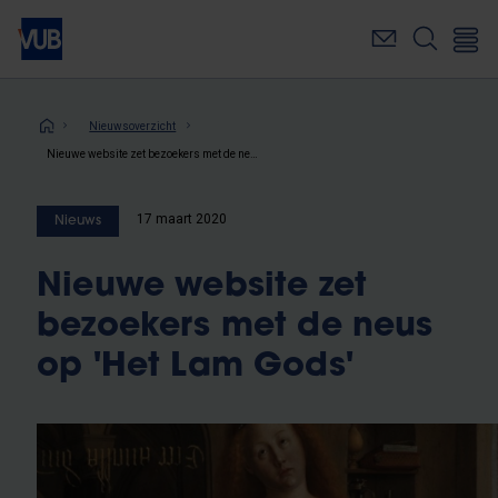
Overslaan
en
naar
de
inhoud
Kruimelpad
Nieuwsoverzicht
gaan
Nieuwe website zet bezoekers met de neus op 'Het Lam Gods'
17 maart 2020
Nieuws
Nieuwe website zet
bezoekers met de neus
op 'Het Lam Gods'