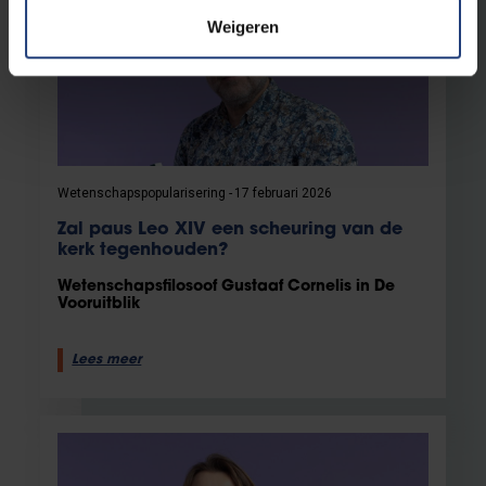
Weigeren
Wetenschapspopularisering
17 februari 2026
Zal paus Leo XIV een scheuring van de
kerk tegenhouden?
Wetenschapsfilosoof Gustaaf Cornelis in De
Vooruitblik
Lees meer