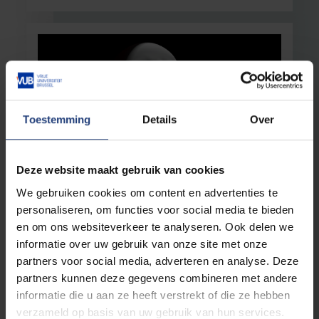
Toestemming
Details
Over
Deze website maakt gebruik van cookies
Wetenschapspopularisering
6 maart 2026
We gebruiken cookies om content en advertenties te
In het hoofd van een psychopaat
personaliseren, om functies voor social media te bieden
In de podcast Weetikveel Academy ontrafelt
en om ons websiteverkeer te analyseren. Ook delen we
VUB-forensisch psycholoog Kasia Uzieblo de
informatie over uw gebruik van onze site met onze
hardnekkige mythes rond psychopathie
partners voor social media, adverteren en analyse. Deze
partners kunnen deze gegevens combineren met andere
Lees meer
informatie die u aan ze heeft verstrekt of die ze hebben
verzameld op basis van uw gebruik van hun services.