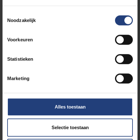
Toestemmingsselectie
Noodzakelijk
Voorkeuren
Statistieken
Studenten
4 maart 2026
VUB-studenten lanceren nieuwe podcast
Marketing
‘Campus Klimaat’
Eerste aflevering met voormalig premier en
VUB-alumnus Alexander De Croo
Alles toestaan
Lees meer
Selectie toestaan