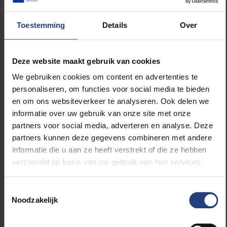
wereld: Massachusetts Institute of Technology
in Cambridge. Ze is gespecialiseerd in
Toestemming
Details
Over
kunstmatige intelligentie en leidt haar eigen
onderzoek in het Media Lab waar ze met
beloftevolle studenten voortdurend de
Deze website maakt gebruik van cookies
verhouding tussen mens en technologie tracht
We gebruiken cookies om content en advertenties te
te optimaliseren.
Deze week is professor Maes
personaliseren, om functies voor social media te bieden
in Brussel waar ze de centrale gast is voor het
en om ons websiteverkeer te analyseren. Ook delen we
New Insights-event van
De Tijd
.
informatie over uw gebruik van onze site met onze
partners voor social media, adverteren en analyse. Deze
partners kunnen deze gegevens combineren met andere
informatie die u aan ze heeft verstrekt of die ze hebben
verzameld op basis van uw gebruik van hun services.
Lees meer over:
Toestemmingsselectie
Noodzakelijk
Wetenschap en onderzoek