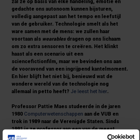
zal ze op basis van elke handeling, emotie en
gedachte ons autonoom kunnen bijsturen,
volledig aangepast aan het tempo en leefstijl
van de gebruiker. Technologie smelt als het
ware samen met de mens: we zullen haar
voortaan als
wearables
dragen op ons lichaam
om zo extra sensoren te creëren.
Het klinkt
haast als een scenario uit een
sciencefictionfilm, maar we bevinden ons aan
de vooravond van een ingrijpend kantelmoment.
En hier blijft het niet bij, benieuwd wat de
wondere wereld van de technologie nog
allemaal in petto heeft?
Je leest het hier
.
Professor Pattie Maes studeerde in de jaren
1980
Computerwetenschappen
aan de VUB en
trok in 1989 naar de Verenigde Staten. Sinds
1991 is ze professor aan een van de meest
prestigieuze technische universiteiten ter