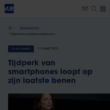
Overslaan
en
naar
de
inhoud
Kruimelpad
Nieuwsoverzicht
gaan
Tijdperk van smartphones loopt op zijn laatste benen
17 maart 2020
In de media
Tijdperk van
smartphones loopt op
zijn laatste benen