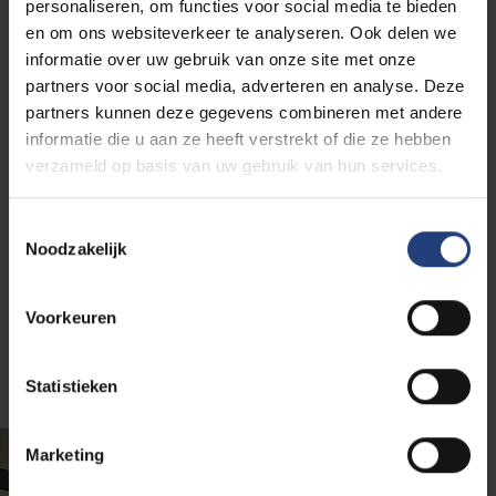
personaliseren, om functies voor social media te bieden
starten. Hij verloor zijn studentenjob waardoor hij zijn
en om ons websiteverkeer te analyseren. Ook delen we
maandelijkse aflossingen niet meer kon betalen. De
informatie over uw gebruik van onze site met onze
schulden stapelden zich op. Gelukkig kreeg hij snel
partners voor social media, adverteren en analyse. Deze
hulp via het Noodfonds om zijn huur en cursussen te
partners kunnen deze gegevens combineren met andere
betalen. Op die manier kon Fernando zijn studies
informatie die u aan ze heeft verstrekt of die ze hebben
zorgeloos voortzetten.
verzameld op basis van uw gebruik van hun services.
Ben je VUB-student met moeilijkheden?
Toestemmingsselectie
Noodzakelijk
Ontdek hoe het noodfonds jou kan
ondersteunen
Voorkeuren
Statistieken
Marketing