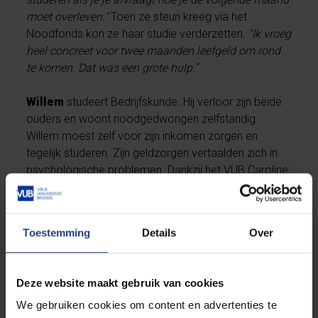
moet overleven."
Toen ze steun kreeg via het
Noodfonds kon ze haar studie verderzetten.
"Ik vroeg
heel concreet voor twee maanden leefgeld om rond
te komen. Dat was een grote hulp."
Willem
studeert Bedrijfskunde. Hij verloor zijn beide
ouders en woont noodgedwongen zelfstandig.
Willem moest zelf voor zijn inkomen zorgen en
tegelijk studeren. Zijn geldzorgen vertaalden zich in
psychologische problemen. Dankzij het VUB Caroline
Pauwels Noodfonds kan Willem voltijds blijven
studeren en moet hij zijn kostbare studietijd niet
opgeven om te gaan werken. Hij krijgt ook
Toestemming
Details
Over
psychologische begeleiding via de VUB. Zo zal hij zijn
doel behalen.
Deze website maakt gebruik van cookies
Internationale student
Fernando
moest een lening
We gebruiken cookies om content en advertenties te
aangaan om zijn opleiding Management te kunnen