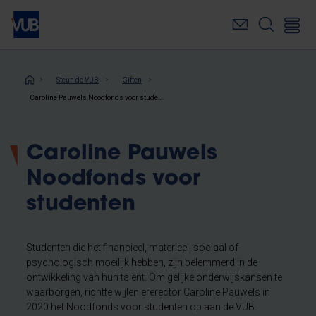
Overslaan
en
naar
de
inhoud
Kruimelpad
Steun de VUB
Giften
gaan
Caroline Pauwels Noodfonds voor studenten
Caroline Pauwels
Noodfonds voor
studenten
Studenten die het financieel, materieel, sociaal of
psychologisch moeilijk hebben, zijn belemmerd in de
ontwikkeling van hun talent. Om gelijke onderwijskansen te
waarborgen, richtte wijlen ererector Caroline Pauwels in
2020 het Noodfonds voor studenten op aan de VUB.