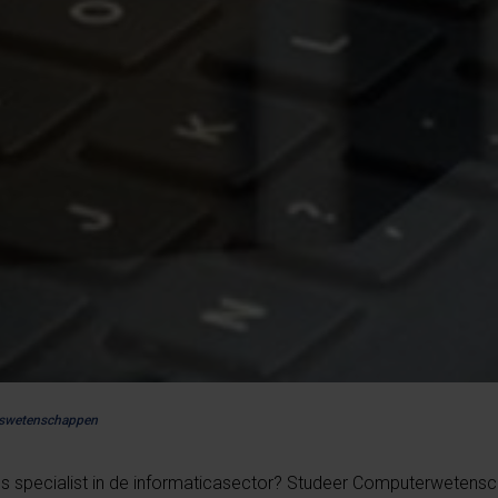
urswetenschappen
ls specialist in de informaticasector? Studeer Computerwetens