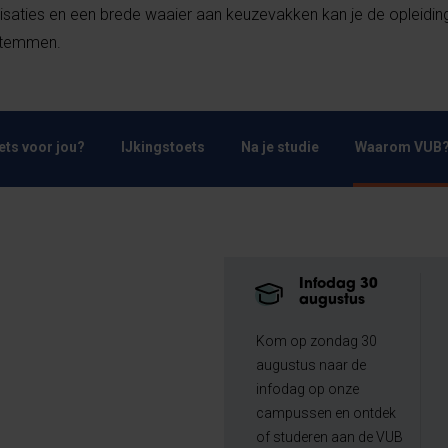
lisaties en een brede waaier aan keuzevakken kan je de opleidin
fstemmen.
Iets voor jou?
IJkingstoets
Na je studie
Waarom VUB
Infodag 30
augustus
Kom op zondag 30
augustus naar de
infodag op onze
campussen en ontdek
of studeren aan de VUB