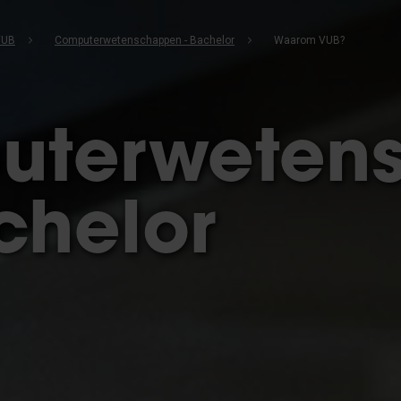
VUB
Computerwetenschappen - Bachelor
Waarom VUB?
uterweten
chelor