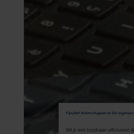
Faculteit Wetenschappen en Bio-ingenie
Wil je een loopbaan uitbouwen a