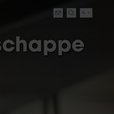
NL
schappe