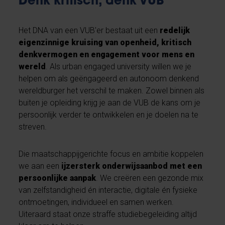
Denk kritisch, denk VUB
Het DNA van een VUB'er bestaat uit een
redelijk
eigenzinnige kruising van openheid, kritisch
denkvermogen en engagement voor mens en
wereld
. Als urban engaged university willen we je
helpen om als geëngageerd en autonoom denkend
wereldburger het verschil te maken. Zowel binnen als
buiten je opleiding krijg je aan de VUB de kans om je
persoonlijk verder te ontwikkelen en je doelen na te
streven.
Die maatschappijgerichte focus en ambitie koppelen
we aan een
ijzersterk onderwijsaanbod met een
persoonlijke aanpak
. We creëren een gezonde mix
van zelfstandigheid én interactie, digitale én fysieke
ontmoetingen, individueel en samen werken.
Uiteraard staat onze straffe studiebegeleiding altijd