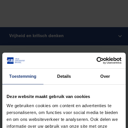
Vrijheid en kritisch denken
Vrijheid is voor de Vrije Universiteit Brussel
fundamenteel. En dan vooral,
vrijheid van denken:
het recht om als mens en wetenschap alles
kritisch in vraag te stellen
. Zonder vooroordelen of
Toestemming
Details
Over
vooraf bepaalde insteek.
Deze website maakt gebruik van cookies
Als vrije universiteit kennen we geen absolute
waarheden. We bestuderen de steeds veranderende
We gebruiken cookies om content en advertenties te
werkelijkheid volgens de principes van
‘vrij
personaliseren, om functies voor social media te bieden
onderzoek’
: vrij van religie, ideologie en
en om ons websiteverkeer te analyseren. Ook delen we
levensbeschouwing, uitsluitend onderbouwd door
informatie over uw gebruik van onze site met onze