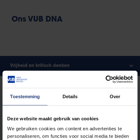
Ons VUB DNA
Vrijheid en kritisch denken
Vrijheid is voor de Vrije Universiteit Brussel
fundamenteel. En dan vooral,
vrijheid van denken:
Toestemming
Details
Over
het recht om als mens en wetenschap alles
kritisch in vraag te stellen
. Zonder vooroordelen of
vooraf bepaalde insteek.
Deze website maakt gebruik van cookies
We gebruiken cookies om content en advertenties te
Als vrije universiteit kennen we geen absolute
personaliseren, om functies voor social media te bieden